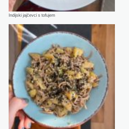
Indijski jajčevci s tofujem