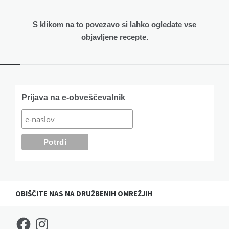
S klikom na
to povezavo
si lahko ogledate vse
objavljene recepte.
Widgets
Prijava na e-obveščevalnik
OBIŠČITE NAS NA DRUŽBENIH OMREŽJIH
Facebook
Instagram