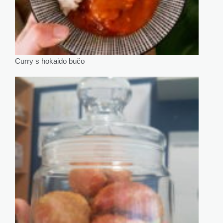
Curry s hokaido bučo