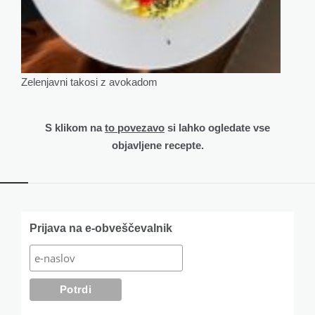
Zelenjavni takosi z avokadom
S klikom na
to povezavo
si lahko ogledate vse
objavljene recepte.
Widgets
Prijava na e-obveščevalnik