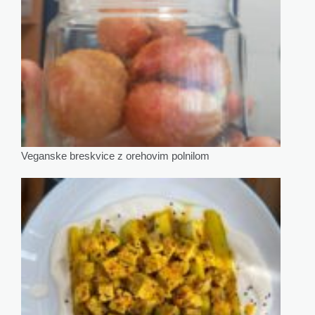
Veganske breskvice z orehovim polnilom