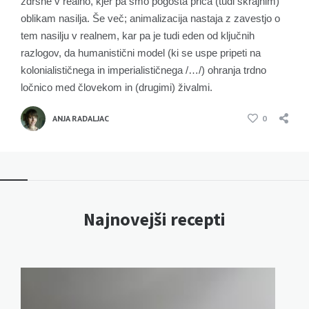
zdrsne v realno, kjer pa smo pogosta priča (tudi skrajnim)
oblikam nasilja. Še več; animalizacija nastaja z zavestjo o
tem nasilju v realnem, kar pa je tudi eden od ključnih
razlogov, da humanistični model (ki se uspe pripeti na
kolonialističnega in imperialističnega /…/) ohranja trdno
ločnico med človekom in (drugimi) živalmi.
ANJA RADALJAC
0
Najnovejši recepti