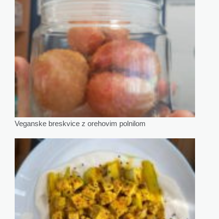
Veganske breskvice z orehovim polnilom