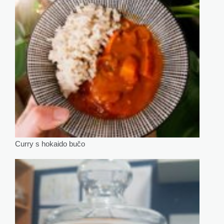
Curry s hokaido bučo