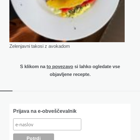
Zelenjavni takosi z avokadom
S klikom na
to povezavo
si lahko ogledate vse
objavljene recepte.
Widgets
Prijava na e-obveščevalnik