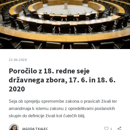
22.06.2020
Poročilo z 18. redne seje
državnega zbora, 17. 6. in 18. 6.
2020
Seja ob sprejetju spremembe zakona o pravicah živali ter
amandmaja k istemu zakonu z opredelitvami poslanskih
skupin do definicije živali kot čutečih bitij.
JAGODA TKALEC
1