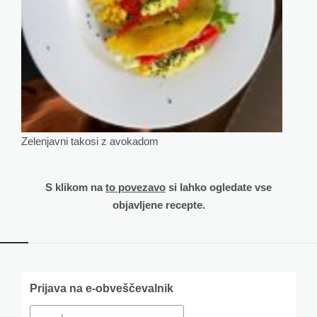
Zelenjavni takosi z avokadom
S klikom na
to povezavo
si lahko ogledate vse
objavljene recepte.
Widgets
Prijava na e-obveščevalnik