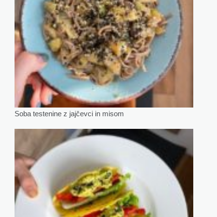
Soba testenine z jajčevci in misom