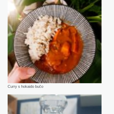
Curry s hokaido bučo