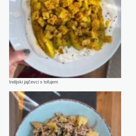
Indijski jajčevci s tofujem