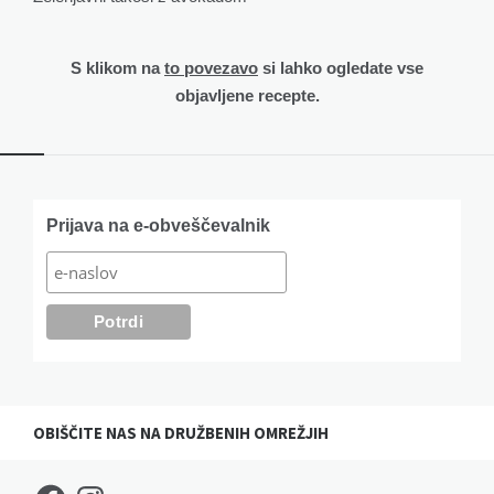
S klikom na
to povezavo
si lahko ogledate vse
objavljene recepte.
Widgets
Prijava na e-obveščevalnik
OBIŠČITE NAS NA DRUŽBENIH OMREŽJIH
Facebook
Instagram