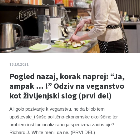
13.10.2021
Pogled nazaj, korak naprej: “Ja,
ampak … !” Odziv na veganstvo
kot življenjski slog (prvi del)
Ali golo pozivanje k veganstvu, ne da bi ob tem
upoštevale_i širše politično-ekonomske okoliščine ter
problem institucionaliziranega specizma zadostuje?
Richard J. White meni, da ne. (PRVI DEL)