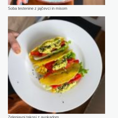
Soba testenine z jajčevci in misom
Zelenjavni takosi z avokadom