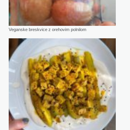
Veganske breskvice z orehovim polnilom