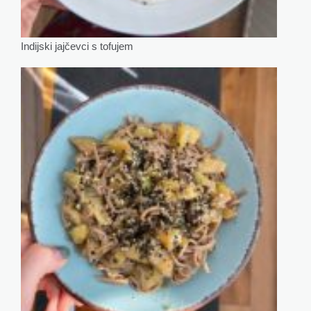
Indijski jajčevci s tofujem