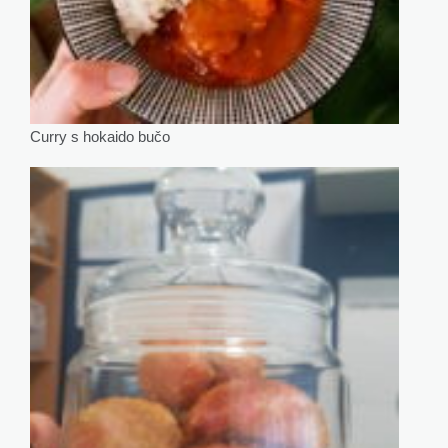
Curry s hokaido bučo