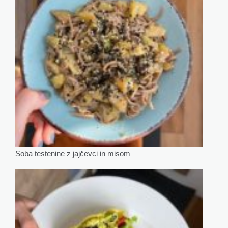
Soba testenine z jajčevci in misom