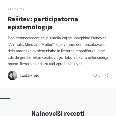
21.12.2023
Rešitev: participatorna
epistemologija
Pod drobnogledom se je znašla knjiga Josephine Donovan:
“Animals, Mind and Matter”, ki je v marsičem pričakovano
delo ameriške ekofeministke in literarne teoretičarke, a se
zdi, da gre še nekaj korakov dlje. Tako v okviru avtoričinega
opusa, literarnih ved kot tudi vprašanja živali.
ALJAŽ KRIVEC
0
Najnovejši recepti