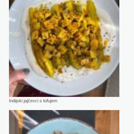
Indijski jajčevci s tofujem