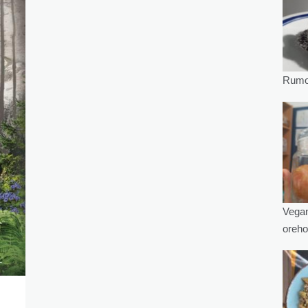
Rumov
Vegan
oreho