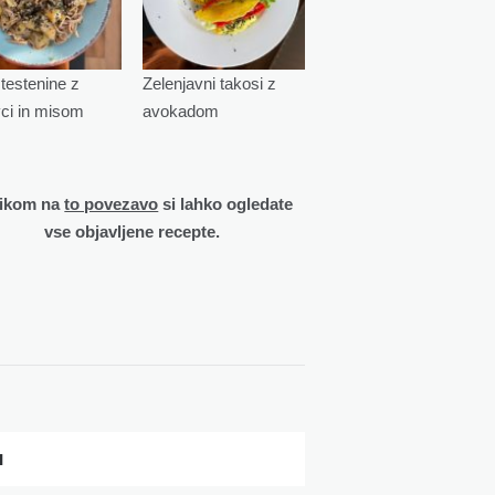
testenine z
Zelenjavni takosi z
vci in misom
avokadom
likom na
to povezavo
si lahko ogledate
vse objavljene recepte.
I