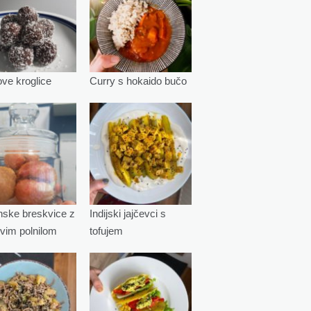
e kroglice
Curry s hokaido bučo
ske breskvice z
Indijski jajčevci s
vim polnilom
tofujem