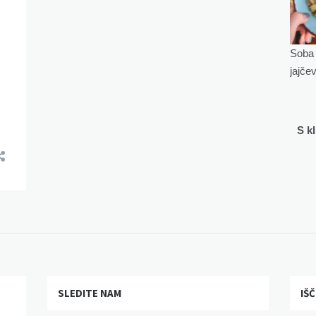
Soba 
jajče
S k
SLEDITE NAM
IŠČ