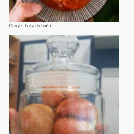
Curry s hokaido bučo