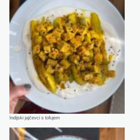
Indijski jajčevci s tofujem