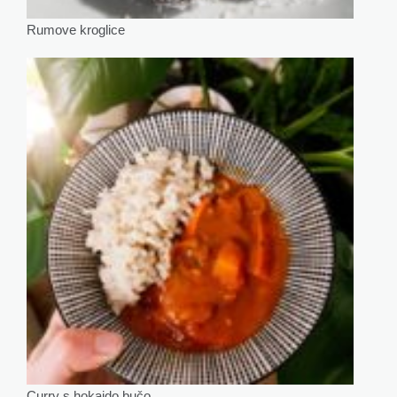
Rumove kroglice
Curry s hokaido bučo