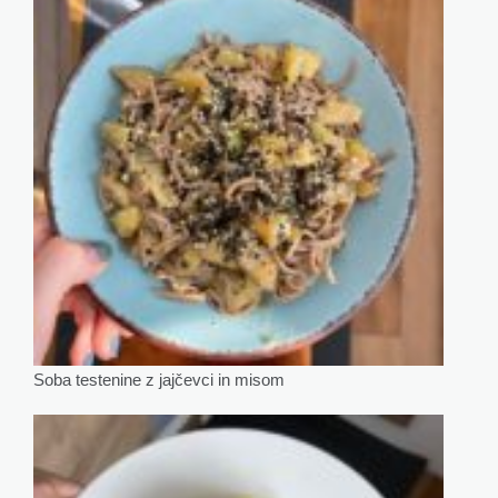
Soba testenine z jajčevci in misom