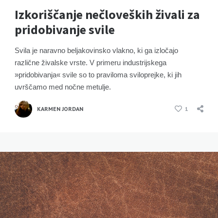
Izkoriščanje nečloveških živali za
pridobivanje svile
Svila je naravno beljakovinsko vlakno, ki ga izločajo
različne živalske vrste. V primeru industrijskega
»pridobivanja« svile so to praviloma sviloprejke, ki jih
uvrščamo med nočne metulje.
KARMEN JORDAN
1