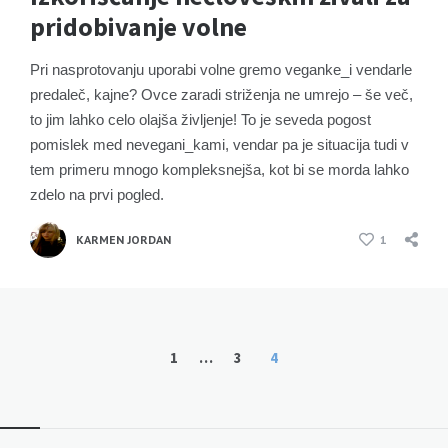
pridobivanje volne
Pri nasprotovanju uporabi volne gremo veganke_i vendarle
predaleč, kajne? Ovce zaradi striženja ne umrejo – še več,
to jim lahko celo olajša življenje! To je seveda pogost
pomislek med nevegani_kami, vendar pa je situacija tudi v
tem primeru mnogo kompleksnejša, kot bi se morda lahko
zdelo na prvi pogled.
KARMEN JORDAN
1
Številčenje
1
…
3
4
prispevkov