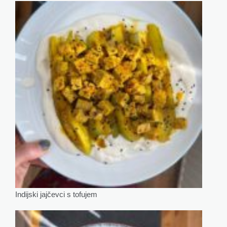
Indijski jajčevci s tofujem