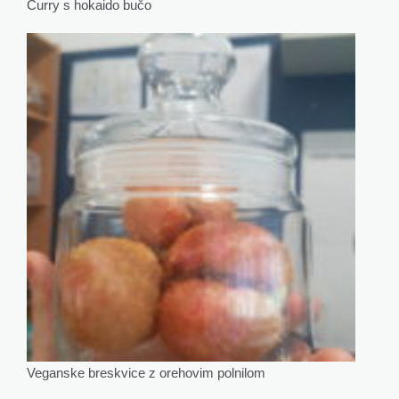
Curry s hokaido bučo
Veganske breskvice z orehovim polnilom