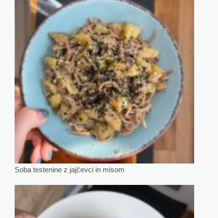
Soba testenine z jajčevci in misom