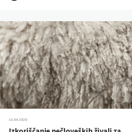
16.04.2020
Izkoriščanje nečloveških živali za