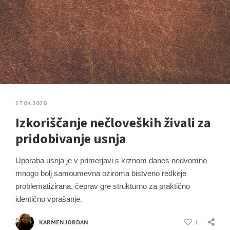
17.04.2020
Izkoriščanje nečloveških živali za
pridobivanje usnja
Uporaba usnja je v primerjavi s krznom danes nedvomno
mnogo bolj samoumevna oziroma bistveno redkeje
problematizirana, čeprav gre strukturno za praktično
identično vprašanje.
KARMEN JORDAN
1