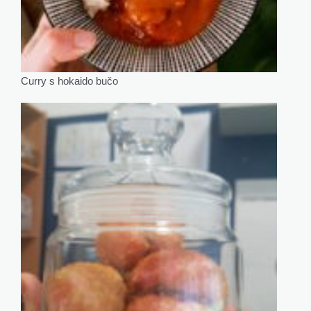
Curry s hokaido bučo