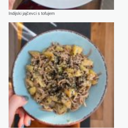
Indijski jajčevci s tofujem