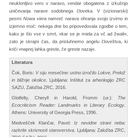
neuklonljivo vero v naravo, vendar obogatena z izkušnjo
uničevanja narave sodobnega človeka. V (vizionarski)
pesmi
Nowa viera
namreč narava ohranja svojo izvirno in
izjemno moč: nekega dne bo pripovedovala zgodbe o tem,
kako je šlo vse v smrt, »kar se je miela za vč ad žwali«,
zato je skrajni čas, da prisluhnemo angelu človeštva, ki
kriči »naprej lahka greste, če greste nazaj«.
Literatura
Čok, Boris:
V siju mesečine: ustno izročilo Lokve, Prelož
in bližnje okolice
. Ljubljana: Inštitut za arheologijo ZRC
SAZU, Založba ZRC, 2016.
Glotfelty, Cheryll in Harold, Fromm (ur.):
The
Ecocriticism Reader: Landmarks in Literary Ecology
.
Athens: University of Georgia Press, 1996.
Medvešček Klančar, Pavel:
Iz nevidne strani neba:
razkrite skrivnosti staroverstva
. Ljubljana: Založba ZRC,