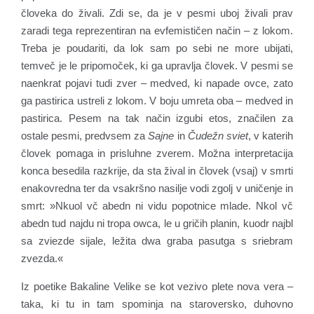
človeka do živali. Zdi se, da je v pesmi uboj živali prav
zaradi tega reprezentiran na evfemističen način – z lokom.
Treba je poudariti, da lok sam po sebi ne more ubijati,
temveč je le pripomoček, ki ga upravlja človek. V pesmi se
naenkrat pojavi tudi zver – medved, ki napade ovce, zato
ga pastirica ustreli z lokom. V boju umreta oba – medved in
pastirica. Pesem na tak način izgubi etos, značilen za
ostale pesmi, predvsem za
Sajne
in
Čudežn sviet
, v katerih
človek pomaga in prisluhne zverem. Možna interpretacija
konca besedila razkrije, da sta žival in človek (vsaj) v smrti
enakovredna ter da vsakršno nasilje vodi zgolj v uničenje in
smrt: »Nkuol vč abedn ni vidu popotnice mlade. Nkol vč
abedn tud najdu ni tropa owca, le u gričih planin, kuodr najbl
sa zviezde sijale, ležita dwa graba pasutga s sriebram
zvezda.«
Iz poetike Bakaline Velike se kot vezivo plete nova vera –
taka, ki tu in tam spominja na staroversko, duhovno