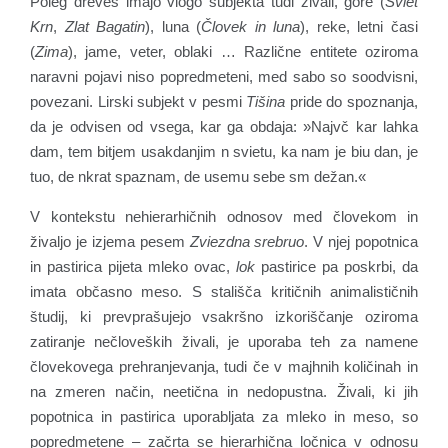
Poleg dreves imajo vlogo subjekta tudi živali, gore (
Sviet
Krn
,
Zlat Bagatin
), luna (
Človek in luna
), reke, letni časi
(
Zima
), jame, veter, oblaki … Različne entitete oziroma
naravni pojavi niso popredmeteni, med sabo so soodvisni,
povezani. Lirski subjekt v pesmi
Tišina
pride do spoznanja,
da je odvisen od vsega, kar ga obdaja: »Najvč kar lahka
dam, tem bitjem usakdanjim n svietu, ka nam je biu dan, je
tuo, de nkrat spaznam, de usemu sebe sm dežan.«
V kontekstu nehierarhičnih odnosov med človekom in
živaljo je izjema pesem
Zviezdna srebruo
. V njej popotnica
in pastirica pijeta mleko ovac,
lok
pastirice pa poskrbi, da
imata občasno meso. S stališča kritičnih animalističnih
študij, ki prevprašujejo vsakršno izkoriščanje oziroma
zatiranje nečloveških živali, je uporaba teh za namene
človekovega prehranjevanja, tudi če v majhnih količinah in
na zmeren način, neetična in nedopustna. Živali, ki jih
popotnica in pastirica uporabljata za mleko in meso, so
popredmetene – začrta se hierarhična ločnica v odnosu