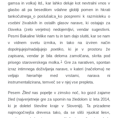
gamsa in volka) itd., kar lahko deluje kot nevtralni vnos v
glasbo ali pa besedilom vdahne globlji pomen in hkrati
tankočutnega_o poslušalca_ko pospremi k razmisleku o
vsebini
živalskih in ostalih glasov narave, ki ostajajo za
človeka (zelo verjetno) nedojemljivi, vendar sugestivni.
Pesmi Bakaline Velike nam tu in tam dajo slutiti, kar se nam
v vidnem svetu izmika, in tako na izviren način
dopolnjujejo/nadaljujejo
poetiko
, ki je v prostoru že
zapisana, vendar je bila deloma zamolčana, skrita pod
1
prisego staroverskega molka.
Gre za narativen, spontan
izraz intimnega doživljanja narave, v kateri (načeloma) ne
veljajo hierarhije med vrstami, narava ni
instrumentalizirana, temveč se v njej vse prepleta.
Pesem
Žlied
nas popelje v zimsko noč, ko gozd zajame
žled (najverjetneje gre za spomin na žledolom iz leta 2014,
ki je doletel številne kraje v Sloveniji). Ta prizadene
najmogočnejša drevesa tako, da se sliši »juokat lies«,