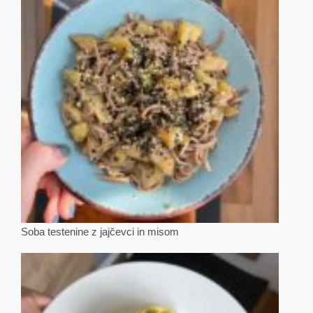
Soba testenine z jajčevci in misom