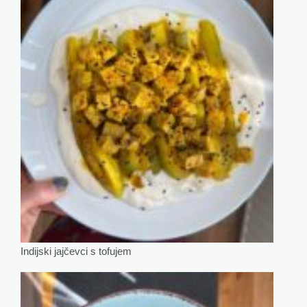
Indijski jajčevci s tofujem