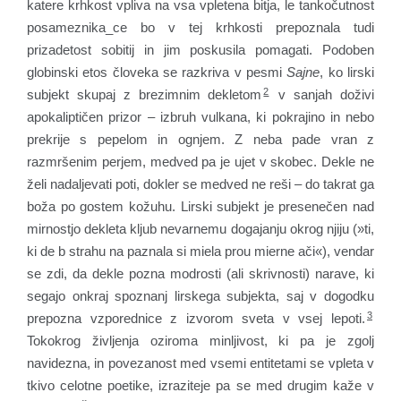
katere krhkost vpliva na vsa vpletena bitja, le tankočutnost
posameznika_ce bo v tej krhkosti prepoznala tudi
prizadetost sobitij in jim poskusila pomagati. Podoben
globinski etos človeka se razkriva v pesmi
Sajne
, ko lirski
2
subjekt skupaj z brezimnim dekletom
v sanjah doživi
apokaliptičen prizor – izbruh vulkana, ki pokrajino in nebo
prekrije s pepelom in ognjem. Z neba pade vran z
razmršenim perjem, medved pa je ujet v skobec. Dekle ne
želi nadaljevati poti, dokler se medved ne reši – do takrat ga
boža po gostem kožuhu. Lirski subjekt je presenečen nad
mirnostjo dekleta kljub nevarnemu dogajanju okrog njiju (»ti,
ki de b strahu na paznala si miela prou mierne ači«), vendar
se zdi, da dekle pozna modrosti (ali skrivnosti) narave, ki
segajo onkraj spoznanj lirskega subjekta, saj v dogodku
3
prepozna vzporednice z izvorom sveta v vsej lepoti.
Tokokrog življenja oziroma minljivost, ki pa je zgolj
navidezna, in povezanost med vsemi entitetami se vpleta v
tkivo celotne poetike, izraziteje pa se med drugim kaže v