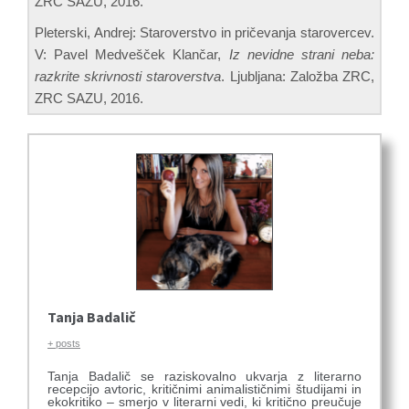
ZRC SAZU, 2016.
Pleterski, Andrej: Staroverstvo in pričevanja starovercev.
V: Pavel Medvešček Klančar,
Iz nevidne strani neba:
razkrite skrivnosti staroverstva
. Ljubljana: Založba ZRC,
ZRC SAZU, 2016.
Tanja Badalič
+ posts
Tanja Badalič
se raziskovalno ukvarja z literarno
recepcijo avtoric, kritičnimi animalističnimi študijami in
ekokritiko – smerjo v literarni vedi, ki kritično preučuje