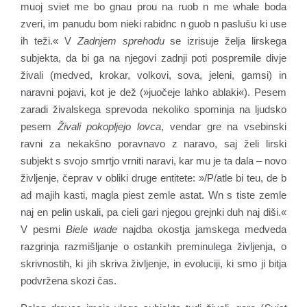
muoj sviet me bo gnau prou na ruob n me whale boda
zveri, im panudu bom nieki rabidnc n guob n paslušu ki use
ih teži.« V
Zadnjem sprehodu
se izrisuje želja lirskega
subjekta, da bi ga na njegovi zadnji poti pospremile divje
živali (medved, krokar, volkovi, sova, jeleni, gamsi) in
naravni pojavi, kot je dež (»juočeje lahko ablaki«). Pesem
zaradi živalskega sprevoda nekoliko spominja na ljudsko
pesem
Živali pokopljejo lovca
, vendar gre na vsebinski
ravni za nekakšno poravnavo z naravo, saj želi lirski
subjekt s svojo smrtjo vrniti naravi, kar mu je ta dala – novo
življenje, čeprav v obliki druge entitete: »/P/atle bi teu, de b
ad majih kasti, magla piest zemle astat. Wn s tiste zemle
naj en pelin uskali, pa cieli gari njegou grejnki duh naj diši.«
V pesmi
Biele wade
najdba okostja jamskega medveda
razgrinja razmišljanje o ostankih preminulega življenja, o
skrivnostih, ki jih skriva življenje, in evoluciji, ki smo ji bitja
podvržena skozi čas.