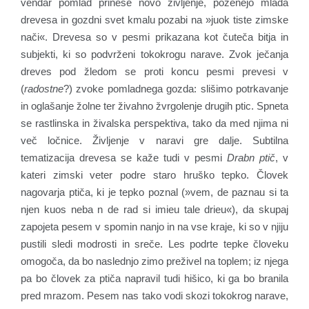
vendar pomlad prinese novo življenje, poženejo mlada
drevesa in gozdni svet kmalu pozabi na »juok tiste zimske
nači«. Drevesa so v pesmi prikazana kot čuteča bitja in
subjekti, ki so podvrženi tokokrogu narave. Zvok ječanja
dreves pod žledom se proti koncu pesmi prevesi v
(
radostne
?) zvoke pomladnega gozda: slišimo potrkavanje
in oglašanje žolne ter živahno žvrgolenje drugih ptic. Spneta
se rastlinska in živalska perspektiva, tako da med njima ni
več ločnice. Življenje v naravi gre dalje. Subtilna
tematizacija drevesa se kaže tudi v pesmi
Drabn ptič
, v
kateri zimski veter podre staro hruško tepko. Človek
nagovarja ptiča, ki je tepko poznal (»vem, de paznau si ta
njen kuos neba n de rad si imieu tale drieu«), da skupaj
zapojeta pesem v spomin nanjo in na vse kraje, ki so v njiju
pustili sledi modrosti in sreče. Les podrte tepke človeku
omogoča, da bo naslednjo zimo preživel na toplem; iz njega
pa bo človek za ptiča napravil tudi hišico, ki ga bo branila
pred mrazom. Pesem nas tako vodi skozi tokokrog narave,