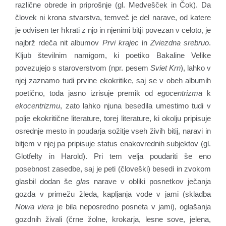
različne obrede in priprošnje (gl. Medvešček in Čok). Da
človek ni krona stvarstva, temveč je del narave, od katere
je odvisen ter hkrati z njo in njenimi bitji povezan v celoto, je
najbrž rdeča nit albumov
Prvi krajec
in
Zviezdna srebruo
.
Kljub številnim namigom, ki poetiko Bakaline Velike
povezujejo s staroverstvom (npr. pesem
Sviet Krn
), lahko v
njej zaznamo tudi prvine ekokritike, saj se v obeh albumih
poetično, toda jasno izrisuje premik od
egocentrizma
k
ekocentrizmu
, zato lahko njuna besedila umestimo tudi v
polje ekokritične literature, torej literature, ki okolju pripisuje
osrednje mesto in poudarja sožitje vseh živih bitij, naravi in
bitjem v njej pa pripisuje status enakovrednih subjektov (gl.
Glotfelty in Harold). Pri tem velja poudariti še eno
posebnost zasedbe, saj je peti (človeški) besedi in zvokom
glasbil dodan še
glas
narave v obliki posnetkov ječanja
gozda v primežu žleda, kapljanja vode v jami (skladba
Nowa viera
je bila neposredno posneta v jami), oglašanja
gozdnih živali (črne žolne, krokarja, lesne sove, jelena,