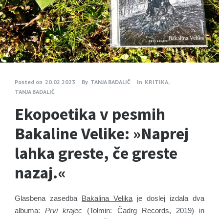
Posted on
20.02.2023
By
TANJA BADALIČ
In
KRITIKA
,
TANJA BADALIČ
Ekopoetika v pesmih
Bakaline Velike: »Naprej
lahka greste, če greste
nazaj.«
Glasbena zasedba
Bakalina Velika
je doslej izdala dva
albuma:
Prvi krajec
(Tolmin: Čadrg Records, 2019) in