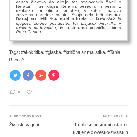
odnos človeka do okolja ter nečloveških živali v
literaturi. Piše krajša literarna besedila in pesmi z
ekološko ter etično tematiko, v katerih narava
zavzema osrednje mesto. Svoja dela tudi ilustrira.
Doslej sta izšli dve njeni slikanici -
Jazburček in
njegovo zeleno poslanstvo
ter
Lisjaček Pituralko v
rajskem sadovnjaku
, in ilustrirarna pesniška zbirka
Rosa Canina
.
Tags:
ekokritika
,
glasba
,
kritična animalistika
,
Tanja
Badalič
0
0
Navigacija
PREVIOUS POST
NEXT POST
prispevka
Živinski vagoni
Trupla so posmrtni ostanki:
kvirjenje človeško-živalskih