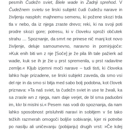
pesmih
Čudežn sviet
,
Biele wade
in
Zadnji sprehod
. V
Čudežnem svietu
se lirski subjekt čudi čudežu narave in
življenju nasploh: majhnemu semenu, ki požene skozi trda
tla v nebo, da iz njega zraste drevo; reki, ki na svoji poti
prodre skozi gore; potresu, ki v človeku sproži občutek
strahu … Spoznanje, da smrt ne prinese nič manj kot novo
življenje, deluje samoumevno, naravno in pomirjujoče:
»Kuk enih biti wn z nje [Soče] je že pila lih tale pažierk ad
wadie, kuk se ih je žie u prst spremenila, u prst radavitne
zemlje.« Kljub izjemni moči narave – tudi tisti, ki človeka
lahko huje prizadene, se lirski subjekt zaveda, da smo vsi
del nje in da smo si bitja med sabo bolj podobna, kot človek
priznava: »Ta naš sviet, ta čudežn sviet in use te žwali, ka
sa zrasle wn z njega, nam daje verjet, de bl sma paduobni
im, kkr bi mislni si.« Pesem nas vodi do spoznanja, da nam
lahko sposobnost prisluhniti naravi in sobitjem v še tako
težkih razmerah omogoči boljše sobivanje, kjer ni potrebe
po nasilju ali uničevanju (pobijanju) drugih vrst: »Če kdej