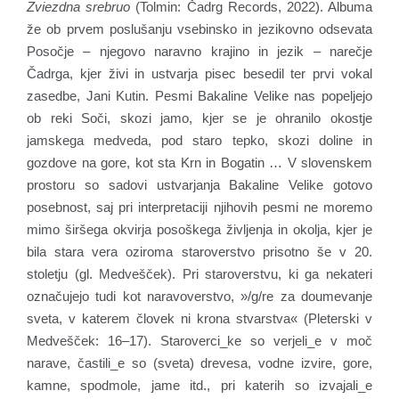
Zviezdna srebruo
(Tolmin: Čadrg Records, 2022). Albuma
že ob prvem poslušanju vsebinsko in jezikovno odsevata
Posočje – njegovo naravno krajino in jezik – narečje
Čadrga, kjer živi in ustvarja pisec besedil ter prvi vokal
zasedbe, Jani Kutin. Pesmi Bakaline Velike nas popeljejo
ob reki Soči, skozi jamo, kjer se je ohranilo okostje
jamskega medveda, pod staro tepko, skozi doline in
gozdove na gore, kot sta Krn in Bogatin … V slovenskem
prostoru so sadovi ustvarjanja Bakaline Velike gotovo
posebnost, saj pri interpretaciji njihovih pesmi ne moremo
mimo širšega okvirja posoškega življenja in okolja, kjer je
bila stara vera oziroma staroverstvo prisotno še v 20.
stoletju (gl. Medvešček). Pri staroverstvu, ki ga nekateri
označujejo tudi kot naravoverstvo, »/g/re za doumevanje
sveta, v katerem človek ni krona stvarstva« (Pleterski v
Medvešček: 16–17). Staroverci_ke so verjeli_e v moč
narave, častili_e so (sveta) drevesa, vodne izvire, gore,
kamne, spodmole, jame itd., pri katerih so izvajali_e