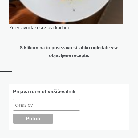
Zelenjavni takosi z avokadom
S klikom na
to povezavo
si lahko ogledate vse
objavljene recepte.
Widgets
Prijava na e-obveščevalnik