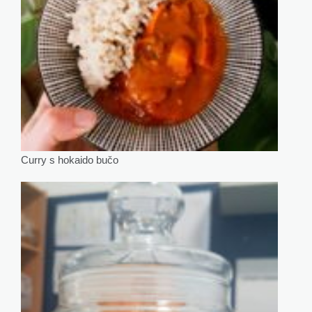
Curry s hokaido bučo