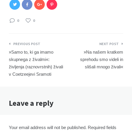
0
0
Navigacija
PREVIOUS POST
NEXT POST
prispevka
»Samo to, ki ga imamo
»Na našem kratkem
skupnega z živalmi«:
sprehodu smo videli in
življenja (raznovrstnih) živali
slišali mnogo živali«
v Coetzeejevi Sramoti
Leave a reply
Your email address will not be published. Required fields