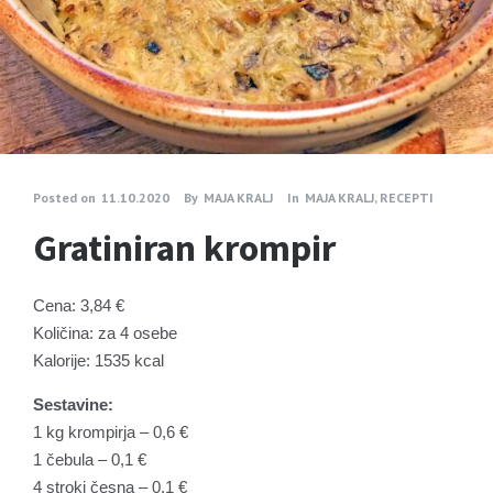
Posted on
11.10.2020
By
MAJA KRALJ
In
MAJA KRALJ
,
RECEPTI
Gratiniran krompir
Cena: 3,84 €
Količina: za 4 osebe
Kalorije: 1535 kcal
Sestavine:
1 kg krompirja – 0,6 €
1 čebula – 0,1 €
4 stroki česna – 0,1 €