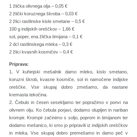
1 žlička olivnega olja – 0,05 €
2 žlički koruznega škroba – 0,03 €
2 žlici rastlinske kisle smetane – 0,5 €
100 g indijskih oreščkov – 1,66 €
sol, poper, ena žlička timijana – 0,1 €
2 dcl rastlinskega mleka – 0,3 €
2 žlici kvasnih kosmičev – 0,4 €
Priprava:
1. V kuhinjski mešalnik damo mleko, kislo smetano,
koruzni škrob, kvasne kosmiče, sol in namočene indijske
oreščke. Vse skupaj dobro zmešamo, da nastane
kremasta tekočina.
2. Čebulo in česen sesekljamo ter popražimo v ponvi na
olivnem olju. Ko čebula porjavi, dodamo olupljen in nariban
krompir. Krompir začinimo s soljo, poprom in timijanom ter
dodamo mešanico, ki smo jo pripravili iz indijskih oreščkov
in mleka. Vse skupaj dobro premešamo in damo peč v