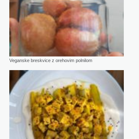
Veganske breskvice z orehovim polnilom