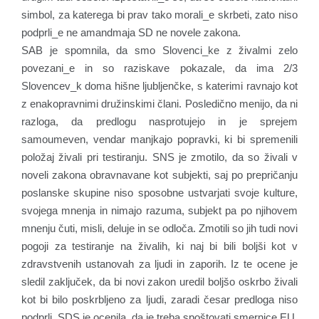
simbol, za katerega bi prav tako morali_e skrbeti, zato niso
podprli_e ne amandmaja SD ne novele zakona.
SAB je spomnila, da smo Slovenci_ke z živalmi zelo
povezani_e in so raziskave pokazale, da ima 2/3
Slovencev_k doma hišne ljubljenčke, s katerimi ravnajo kot
z enakopravnimi družinskimi člani. Posledično menijo, da ni
razloga, da predlogu nasprotujejo in je sprejem
samoumeven, vendar manjkajo popravki, ki bi spremenili
položaj živali pri testiranju. SNS je zmotilo, da so živali v
noveli zakona obravnavane kot subjekti, saj po prepričanju
poslanske skupine niso sposobne ustvarjati svoje kulture,
svojega mnenja in nimajo razuma, subjekt pa po njihovem
mnenju čuti, misli, deluje in se odloča. Zmotili so jih tudi novi
pogoji za testiranje na živalih, ki naj bi bili boljši kot v
zdravstvenih ustanovah za ljudi in zaporih. Iz te ocene je
sledil zaključek, da bi novi zakon uredil boljšo oskrbo živali
kot bi bilo poskrbljeno za ljudi, zaradi česar predloga niso
podprli. SDS je ocenila, da je treba spoštovati smernice EU,