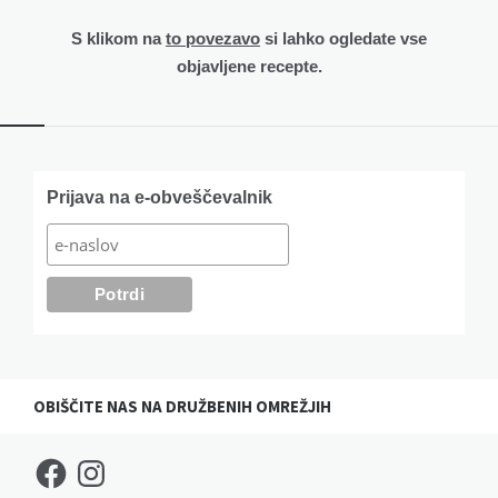
S klikom na
to povezavo
si lahko ogledate vse
objavljene recepte.
Widgets
Prijava na e-obveščevalnik
OBIŠČITE NAS NA DRUŽBENIH OMREŽJIH
Facebook
Instagram