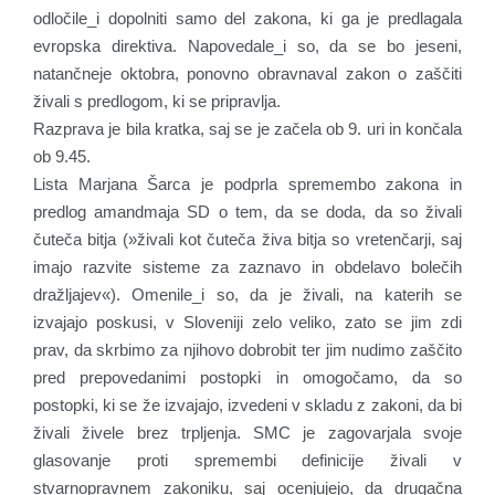
odločile_i dopolniti samo del zakona, ki ga je predlagala
evropska direktiva. Napovedale_i so, da se bo jeseni,
natančneje oktobra, ponovno obravnaval zakon o zaščiti
živali s predlogom, ki se pripravlja.
Razprava je bila kratka, saj se je začela ob 9. uri in končala
ob 9.45.
Lista Marjana Šarca je podprla spremembo zakona in
predlog amandmaja SD o tem, da se doda, da so živali
čuteča bitja (»živali kot čuteča živa bitja so vretenčarji, saj
imajo razvite sisteme za zaznavo in obdelavo bolečih
dražljajev«). Omenile_i so, da je živali, na katerih se
izvajajo poskusi, v Sloveniji zelo veliko, zato se jim zdi
prav, da skrbimo za njihovo dobrobit ter jim nudimo zaščito
pred prepovedanimi postopki in omogočamo, da so
postopki, ki se že izvajajo, izvedeni v skladu z zakoni, da bi
živali živele brez trpljenja. SMC je zagovarjala svoje
glasovanje proti spremembi definicije živali v
stvarnopravnem zakoniku, saj ocenjujejo, da drugačna