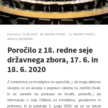
Posted on
22.06.2020
By
JAGODA TKALEC
In
JAGODA TKALEC
,
NOVICE
,
PRISPEVKI
Poročilo z 18. redne seje
državnega zbora, 17. 6. in
18. 6. 2020
Z ministrstva za kmetijstvo so sporočile_i, da imajo delovno
skupino, ki se ukvarja s popravo zakona za zaščito živali,
ki se nanaša na poskuse na živalih, ponovile_i pa
informacijo s seje Odbora za kmetijstvo, gozdarstvo in
prehrano, ki je potekala 3. junija 2020, da so se tokrat