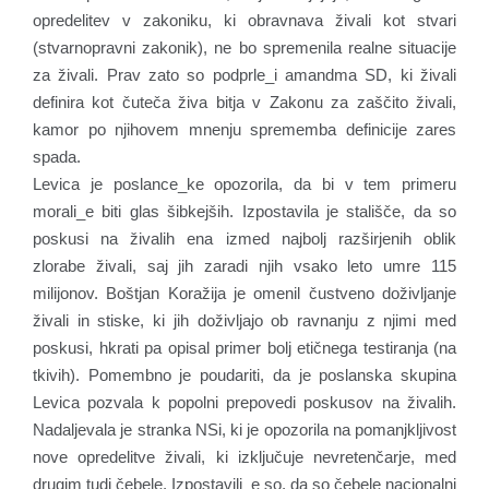
opredelitev v zakoniku, ki obravnava živali kot stvari
(stvarnopravni zakonik), ne bo spremenila realne situacije
za živali. Prav zato so podprle_i amandma SD, ki živali
definira kot čuteča živa bitja v Zakonu za zaščito živali,
kamor po njihovem mnenju sprememba definicije zares
spada.
Levica je poslance_ke opozorila, da bi v tem primeru
morali_e biti glas šibkejših. Izpostavila je stališče, da so
poskusi na živalih ena izmed najbolj razširjenih oblik
zlorabe živali, saj jih zaradi njih vsako leto umre 115
milijonov. Boštjan Koražija je omenil čustveno doživljanje
živali in stiske, ki jih doživljajo ob ravnanju z njimi med
poskusi, hkrati pa opisal primer bolj etičnega testiranja (na
tkivih). Pomembno je poudariti, da je poslanska skupina
Levica pozvala k popolni prepovedi poskusov na živalih.
Nadaljevala je stranka NSi, ki je opozorila na pomanjkljivost
nove opredelitve živali, ki izključuje nevretenčarje, med
drugim tudi čebele. Izpostavili_e so, da so čebele nacionalni