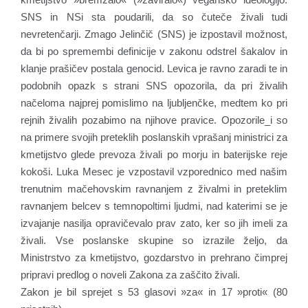
SNS in NSi sta poudarili, da so čuteče živali tudi
nevretenčarji. Zmago Jelinčič (SNS) je izpostavil možnost,
da bi po spremembi definicije v zakonu odstrel šakalov in
klanje prašičev postala genocid. Levica je ravno zaradi te in
podobnih opazk s strani SNS opozorila, da pri živalih
načeloma najprej pomislimo na ljubljenčke, medtem ko pri
rejnih živalih pozabimo na njihove pravice. Opozorile_i so
na primere svojih preteklih poslanskih vprašanj ministrici za
kmetijstvo glede prevoza živali po morju in baterijske reje
kokoši. Luka Mesec je vzpostavil vzporednico med našim
trenutnim mačehovskim ravnanjem z živalmi in preteklim
ravnanjem belcev s temnopoltimi ljudmi, nad katerimi se je
izvajanje nasilja opravičevalo prav zato, ker so jih imeli za
živali. Vse poslanske skupine so izrazile željo, da
Ministrstvo za kmetijstvo, gozdarstvo in prehrano čimprej
pripravi predlog o noveli Zakona za zaščito živali.
Zakon je bil sprejet s 53 glasovi »za« in 17 »proti« (80