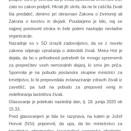
zato so zakon podprli. Hkrati jih skrbi, da ne bi zaščita živali
šla predaleč, denimo pri obravnavi Zakona o živinoreji ali
Zakona o lovstvu in divjadi. Poudarjeno je bilo, naj se
najprej poistoveti stroka in šele potem nastopijo nevladne
organizacije.
Nazadnje so v SD izrazili zadovoljstvo, da se z novelo
zakona odpirajo vprašanja o dobrobiti živali. Meira Hot je
dejala, da bo v prihodnosti potrebnih še mnogo sprememb
za preprečitev vseh nemoralnih dejanj, ki smo jim priča.
Spomnila je na pobudo poslanske skupine ministrici za
kmetijstvo, ki bi prepovedala evtanaziranje zdravih živali iz
zavetišč, pa tudi na pobudo za prepoved verig in
redefiniranja lastništva živali.
Glasovanje je potekalo naslednji dan, tj. 18. junija 2020 ob
15.33.
Pred glasovanjem je bila še razprava, na kateri je Jožef
Horvat (NSi) pripomnil, da upa, da bo ministrstvo za
kmetijstvo »bremzalo« (»zaviralo«) vegansko ideologijo.