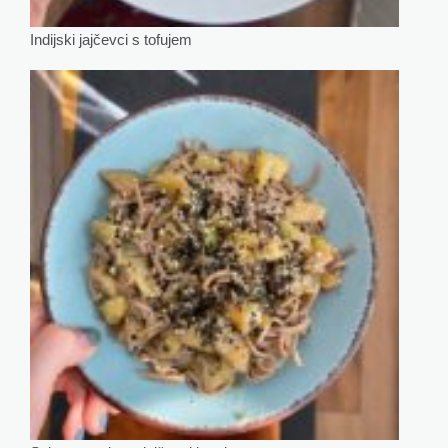
Indijski jajčevci s tofujem