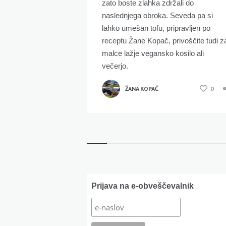
zato boste zlahka zdržali do
naslednjega obroka. Seveda pa si
lahko umešan tofu, pripravljen po
receptu Žane Kopač, privoščite tudi z
malce lažje vegansko kosilo ali
večerjo.
ŽANA KOPAČ
0
Widgets
Prijava na e-obveščevalnik