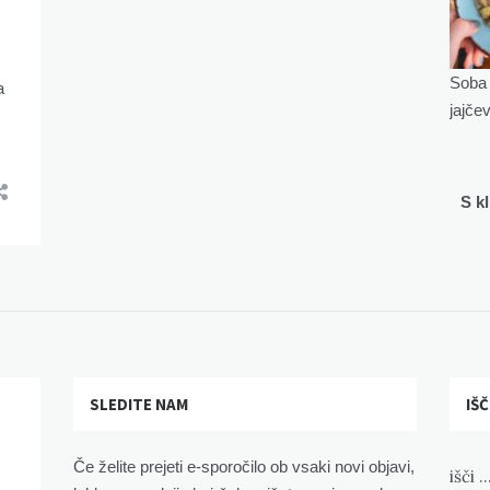
Soba 
a
jajče
S k
SLEDITE NAM
IŠČ
Če želite prejeti e-sporočilo ob vsaki novi objavi,