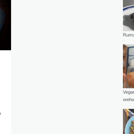
Rumov
Vegan
oreho
o