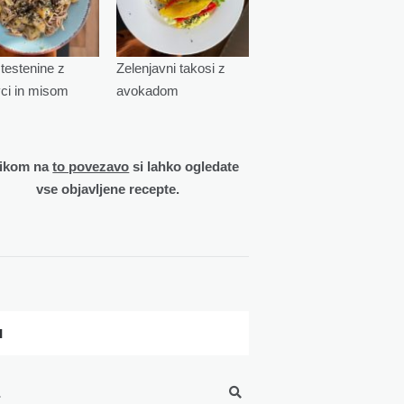
testenine z
Zelenjavni takosi z
vci in misom
avokadom
likom na
to povezavo
si lahko ogledate
vse objavljene recepte.
I