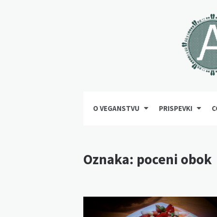
O VEGANSTVU
PRISPEVKI
C
Oznaka:
poceni obok