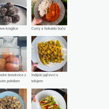
e kroglice
Curry s hokaido bučo
ske breskvice z
Indijski jajčevci s
vim polnilom
tofujem