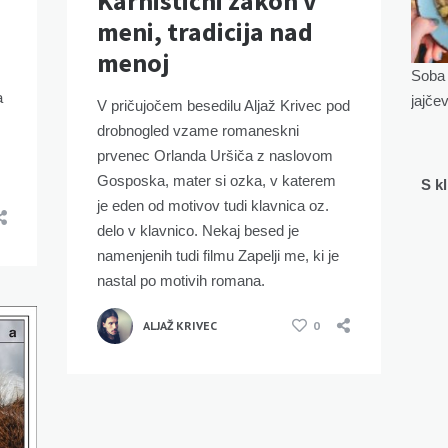
Karnistični zakon v
meni, tradicija nad
menoj
Soba 
a
jajče
V pričujočem besedilu Aljaž Krivec pod
drobnogled vzame romaneskni
prvenec Orlanda Uršiča z naslovom
Gosposka, mater si ozka, v katerem
S k
je eden od motivov tudi klavnica oz.
delo v klavnico. Nekaj besed je
namenjenih tudi filmu Zapelji me, ki je
nastal po motivih romana.
ALJAŽ KRIVEC
0