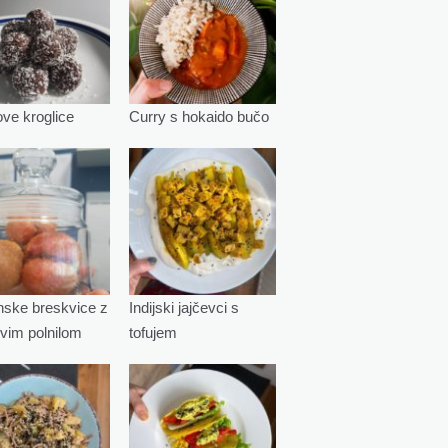
e kroglice
Curry s hokaido bučo
ske breskvice z
Indijski jajčevci s
vim polnilom
tofujem