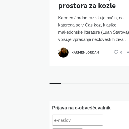
prostora za kozle
Karmen Jordan raziskuje način, na
katerega se v Čas koz, klasiko
makedonske literature (Luan Starova)
vpisuje vprašanje nečloveških živali.
KARMEN JORDAN
0
Widgets
Prijava na e-obveščevalnik