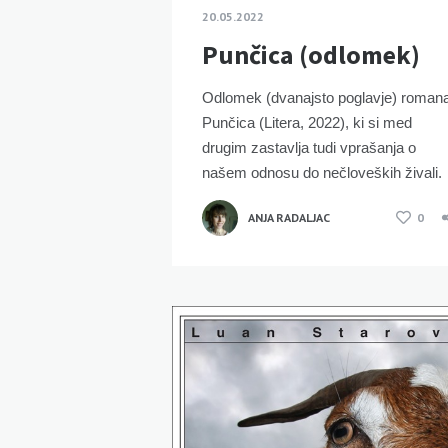
20.05.2022
Punčica (odlomek)
Odlomek (dvanajsto poglavje) roman
Punčica (Litera, 2022), ki si med
drugim zastavlja tudi vprašanja o
našem odnosu do nečloveških živali.
ANJA RADALJAC
0