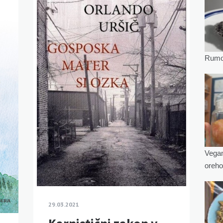
Rumov
Vegan
oreho
29.03.2021