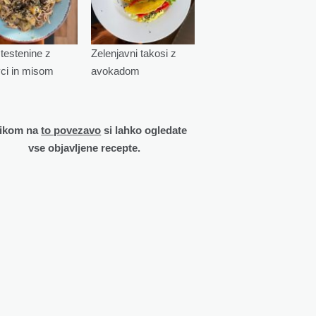
testenine z
Zelenjavni takosi z
vci in misom
avokadom
likom na
to povezavo
si lahko ogledate
vse objavljene recepte.