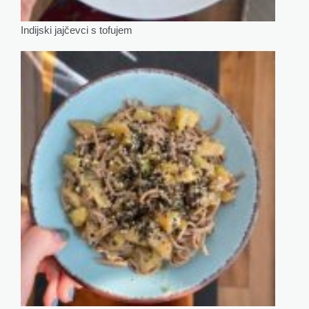
Indijski jajčevci s tofujem