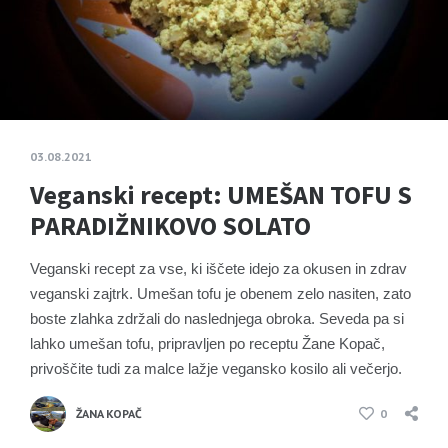
03.08.2021
Veganski recept: UMEŠAN TOFU S
PARADIŽNIKOVO SOLATO
Veganski recept za vse, ki iščete idejo za okusen in zdrav
veganski zajtrk. Umešan tofu je obenem zelo nasiten, zato
boste zlahka zdržali do naslednjega obroka. Seveda pa si
lahko umešan tofu, pripravljen po receptu Žane Kopač,
privoščite tudi za malce lažje vegansko kosilo ali večerjo.
ŽANA KOPAČ
0