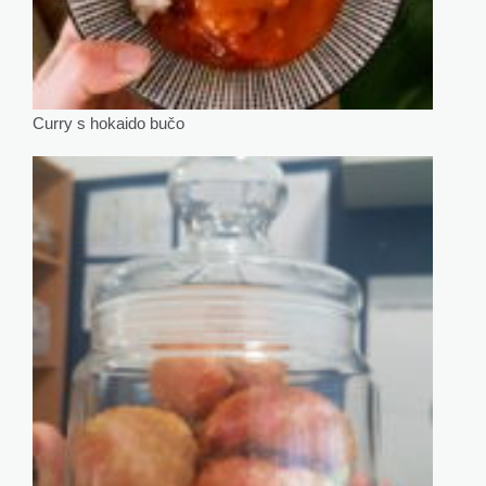
Curry s hokaido bučo