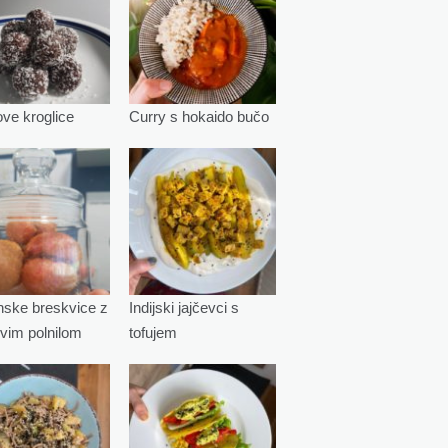
e kroglice
Curry s hokaido bučo
ske breskvice z
Indijski jajčevci s
vim polnilom
tofujem