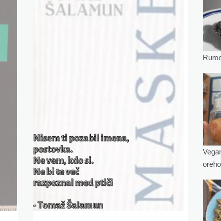
Rumov
Vegan
oreho