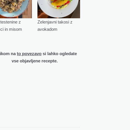
testenine z
Zelenjavni takosi z
vci in misom
avokadom
likom na
to povezavo
si lahko ogledate
vse objavljene recepte.