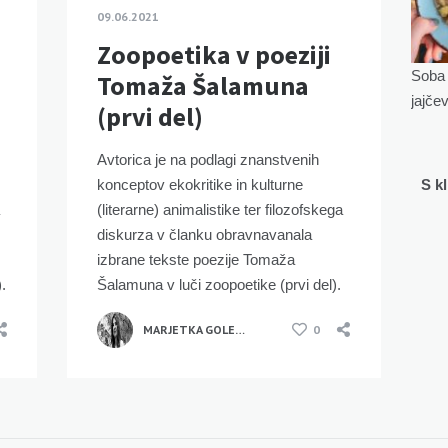
09.06.2021
Zoopoetika v poeziji
Soba 
Tomaža Šalamuna
jajče
(prvi del)
Avtorica je na podlagi znanstvenih
konceptov ekokritike in kulturne
S k
(literarne) animalistike ter filozofskega
diskurza v članku obravnavanala
izbrane tekste poezije Tomaža
.
Šalamuna v luči zoopoetike (prvi del).
MARJETKA GOLEŽ KAUČIČ
0