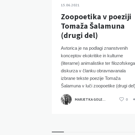
15.06.2021
Zoopoetika v poeziji
Tomaža Šalamuna
(drugi del)
Avtorica je na podlagi znanstvenih
konceptov ekokritike in kulturne
(literarne) animalistike ter filozofskega
diskurza v članku obravnavanala
izbrane tekste poezije Tomaža
Šalamuna v luči zoopoetike (drugi del)
MARJETKA GOLEŽ KAUČIČ
0