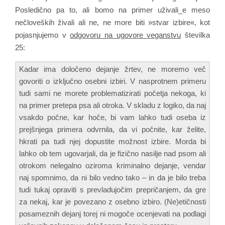
Posledično pa to, ali bomo na primer uživali_e meso
nečloveških živali ali ne, ne more biti »stvar izbire«, kot
pojasnjujemo v
odgovoru na ugovore veganstvu
številka
25:
Kadar ima določeno dejanje žrtev, ne moremo več
govoriti o izključno osebni izbiri. V nasprotnem primeru
tudi sami ne morete problematizirati početja nekoga, ki
na primer pretepa psa ali otroka. V skladu z logiko, da naj
vsakdo počne, kar hoče, bi vam lahko tudi oseba iz
prejšnjega primera odvrnila, da vi počnite, kar želite,
hkrati pa tudi njej dopustite možnost izbire. Morda bi
lahko ob tem ugovarjali, da je fizično nasilje nad psom ali
otrokom nelegalno oziroma kriminalno dejanje, vendar
naj spomnimo, da ni bilo vedno tako – in da je bilo treba
tudi tukaj opraviti s prevladujočim prepričanjem, da gre
za nekaj, kar je povezano z osebno izbiro. (Ne)etičnosti
posameznih dejanj torej ni mogoče ocenjevati na podlagi