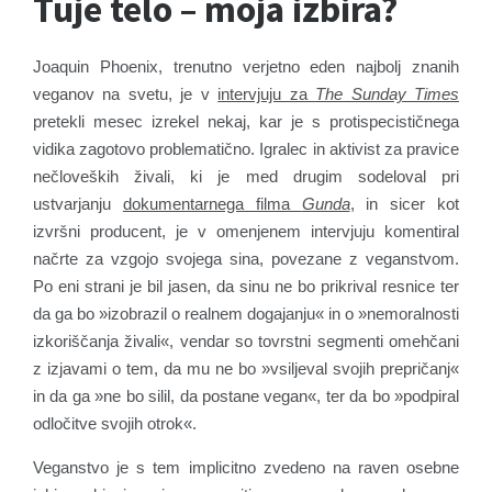
Tuje telo – moja izbira?
Joaquin Phoenix, trenutno verjetno eden najbolj znanih
veganov na svetu, je v
intervjuju za
The Sunday Times
pretekli mesec izrekel nekaj, kar je s protispecističnega
vidika zagotovo problematično. Igralec in aktivist za pravice
nečloveških živali, ki je med drugim sodeloval pri
ustvarjanju
dokumentarnega filma
Gunda
, in sicer kot
izvršni producent, je v omenjenem intervjuju komentiral
načrte za vzgojo svojega sina, povezane z veganstvom.
Po eni strani je bil jasen, da sinu ne bo prikrival resnice ter
da ga bo »izobrazil o realnem dogajanju« in o »nemoralnosti
izkoriščanja živali«, vendar so tovrstni segmenti omehčani
z izjavami o tem, da mu ne bo »vsiljeval svojih prepričanj«
in da ga »ne bo silil, da postane vegan«, ter da bo »podpiral
odločitve svojih otrok«.
Veganstvo je s tem implicitno zvedeno na raven osebne