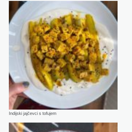
Indijski jajčevci s tofujem