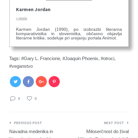
Karmen Jordan
+ posts
Karmen Jordan (1990), po izobrazbi literarna
komparativistka in slovenistka, občasno objavlja
literarne kritike, sodeluje pri urejanju portala Animot.
Tags:
Gary L. Francione
,
Joaquin Phoenix
,
otroci
,
veganstvo
0
0
Navigacija
PREVIOUS POST
NEXT POST
prispevka
Navadna medenika in
Miloserčnost do žival