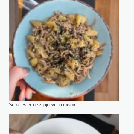
Soba testenine z jajčevci in misom