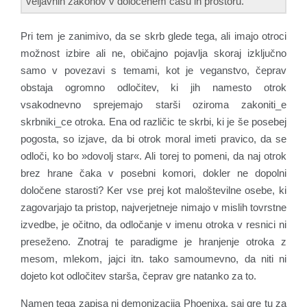
veljavnih zakonov v določenem času in prostoru.
Pri tem je zanimivo, da se skrb glede tega, ali imajo otroci
možnost izbire ali ne, običajno pojavlja skoraj izključno
samo v povezavi s temami, kot je veganstvo, čeprav
obstaja ogromno odločitev, ki jih namesto otrok
vsakodnevno sprejemajo starši oziroma zakoniti_e
skrbniki_ce otroka. Ena od različic te skrbi, ki je še posebej
pogosta, so izjave, da bi otrok moral imeti pravico, da se
odloči, ko bo »dovolj star«. Ali torej to pomeni, da naj otrok
brez hrane čaka v posebni komori, dokler ne dopolni
določene starosti? Ker vse prej kot maloštevilne osebe, ki
zagovarjajo ta pristop, najverjetneje nimajo v mislih tovrstne
izvedbe, je očitno, da odločanje v imenu otroka v resnici ni
preseženo. Znotraj te paradigme je hranjenje otroka z
mesom, mlekom, jajci itn. tako samoumevno, da niti ni
dojeto kot odločitev starša, čeprav gre natanko za to.
Namen tega zapisa ni demonizacija Phoenixa, saj gre tu za