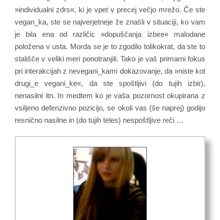
»individualni zdrs«, ki je vpet v precej večjo mrežo. Če ste
vegan_ka, ste se najverjetneje že znašli v situaciji, ko vam
je bila ena od različic »dopuščanja izbire« malodane
položena v usta. Morda se je to zgodilo tolikokrat, da ste to
stališče v veliki meri ponotranjili. Tako je vaš primarni fokus
pri interakcijah z nevegani_kami dokazovanje, da »niste kot
drugi_e vegani_ke«, da ste spoštljivi (do tujih izbir),
nenasilni itn. In medtem ko je vaša pozornost okupirana z
vsiljeno defenzivno pozicijo, se okoli vas (še naprej) godijo
resnično nasilne in (do tujih teles) nespoštljive reči …