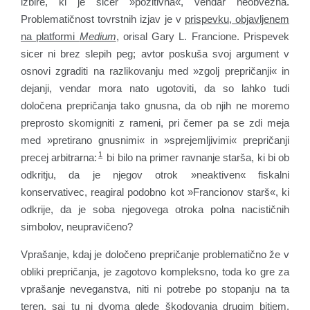
izbire, ki je sicer »pozitivna«, vendar neobvezna.
Problematičnost tovrstnih izjav je v
prispevku, objavljenem
na platformi
Medium
, orisal Gary L. Francione. Prispevek
sicer ni brez slepih peg; avtor poskuša svoj argument v
osnovi zgraditi na razlikovanju med »zgolj prepričanji« in
dejanji, vendar mora nato ugotoviti, da so lahko tudi
določena prepričanja tako gnusna, da ob njih ne moremo
preprosto skomigniti z rameni, pri čemer pa se zdi meja
med »pretirano gnusnimi« in »sprejemljivimi« prepričanji
1
precej arbitrarna:
bi bilo na primer ravnanje starša, ki bi ob
odkritju, da je njegov otrok »neaktiven« fiskalni
konservativec, reagiral podobno kot »Francionov starš«, ki
odkrije, da je soba njegovega otroka polna nacističnih
simbolov, neupravičeno?
Vprašanje, kdaj je določeno prepričanje problematično že v
obliki prepričanja, je zagotovo kompleksno, toda ko gre za
vprašanje neveganstva, niti ni potrebe po stopanju na ta
teren, saj tu ni dvoma glede škodovanja drugim bitjem.