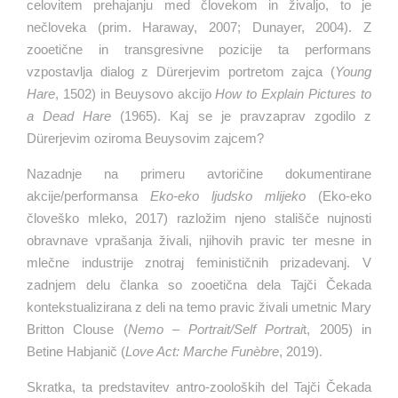
celovitem prehajanju med človekom in živaljo, to je
nečloveka (prim. Haraway, 2007; Dunayer, 2004). Z
zooetične in transgresivne pozicije ta performans
vzpostavlja dialog z Dürerjevim portretom zajca (
Young
Hare
, 1502) in Beuysovo akcijo
How to Explain Pictures to
a Dead Hare
(1965). Kaj se je pravzaprav zgodilo z
Dürerjevim oziroma Beuysovim zajcem?
Nazadnje na primeru avtoričine dokumentirane
akcije/performansa
Eko-eko ljudsko mlijeko
(Eko-eko
človeško mleko, 2017) razložim njeno stališče nujnosti
obravnave vprašanja živali, njihovih pravic ter mesne in
mlečne industrije znotraj feminističnih prizadevanj. V
zadnjem delu članka so zooetična dela Tajči Čekada
kontekstualizirana z deli na temo pravic živali umetnic Mary
Britton Clouse (
Nemo – Portrait/Self Portrai
t, 2005) in
Betine Habjanič (
Love Act: Marche Funèbre
, 2019).
Skratka, ta predstavitev antro-zooloških del Tajči Čekada