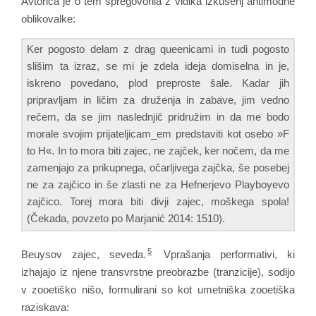
Avtorica je o tem spregovorila z vidika izkušenj antimodne
oblikovalke:
Ker pogosto delam z drag queenicami in tudi pogosto
slišim ta izraz, se mi je zdela ideja domiselna in je,
iskreno povedano, plod preproste šale. Kadar jih
pripravljam in ličim za druženja in zabave, jim vedno
rečem, da se jim naslednjič pridružim in da me bodo
morale svojim prijateljicam_em predstaviti kot osebo »F
to H«. In to mora biti zajec, ne zajček, ker nočem, da me
zamenjajo za prikupnega, očarljivega zajčka, še posebej
ne za zajčico in še zlasti ne za Hefnerjevo Playboyevo
zajčico. Torej mora biti divji zajec, moškega spola!
(Čekada, povzeto po Marjanić 2014: 1510).
5
Beuysov zajec, seveda.
Vprašanja performativi, ki
izhajajo iz njene transvrstne preobrazbe (tranzicije), sodijo
v zooetiško nišo, formulirani so kot umetniška zooetiška
raziskava: