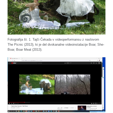
Fotografija št. 1. Tajči Čekada v videoperformansu z naslovom
The Picnic (2013), ki je del dvokanalne videoinstalacije Boar, She-
Boar, Boar Meat (2013).