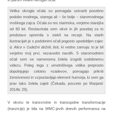
Velika okrogla očala so pomagala ustvariti posebno
podobo modrega, starega ali – še bolje – staromodnega
moškega zajca. Očala so res starinska, verjetno starejša
od 60 let. Restavrirala sem okvir in jih posebej za to
predstavo opremila s stekli na recept. Na starih
ilustracijah je s podobnimi očali pogosto upodobljen zajec
iz
Alice v čudežni deželi
, tisti, ki vedno zamuja: to je bil
verjetno moj prvi, nezavedni navdih. S staromodnimi
očali sem se namenoma želela izogniti sodobnemu
videzu. Poleg tega z umetniškega vidika preprosto
dopolnjujejo celotno »zadevo«, pomagajo prikriti
ženstvenost in vzpostavljajo element humorja, ki sem ga
prav tako želela zajeti (Čekada, povzeto po Marjanić
2014b: 29).
V okviru te transvrstne in transspolne transformacije
(tranzicije) je bila na MMC-jevih dnevih performansa na