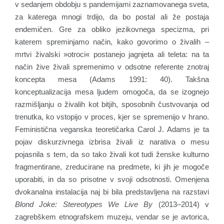
v sedanjem obdobju s pandemijami zaznamovanega sveta,
za katerega mnogi trdijo, da bo postal ali že postaja
endemičen. Gre za obliko jezikovnega specizma, pri
katerem spreminjamo način, kako govorimo o živalih –
mrtvi živalski »otroci« postanejo jagnjeta ali teleta: na ta
način žive živali spremenimo v odsotne referente znotraj
koncepta mesa (Adams 1991: 40). Takšna
konceptualizacija mesa ljudem omogoča, da se izognejo
razmišljanju o živalih kot bitjih, sposobnih čustvovanja od
trenutka, ko vstopijo v proces, kjer se spremenijo v hrano.
Feministična veganska teoretičarka Carol J. Adams je ta
pojav diskurzivnega izbrisa živali iz narativa o mesu
pojasnila s tem, da so tako živali kot tudi ženske kulturno
fragmentirane, zreducirane na predmete, ki jih je mogoče
uporabiti, in da so prisotne v svoji odsotnosti. Omenjena
dvokanalna instalacija naj bi bila predstavljena na razstavi
Blond Joke: Stereotypes We Live By
(2013–2014) v
zagrebškem etnografskem muzeju, vendar se je avtorica,