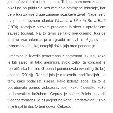
je spraševal, kako je biti netopir. Trdi, da nam nevroznanost
nikoli ne bo približala razumevanja omenjene izkušnje, kar
velja tudi za vse druge zunanje raziskave živali. Nagel se v
svojem odmevnem članku
What Is It Like to Be a Bat?
(1974) ukvarja z bistvom problema, in sicer z vprašanjem
zavesti (
qualia
). Naj to temo še tako preučujemo, tudi če
imamo vse informacije o zgradbi njihovih možganov, ne
moremo vedeti, kaj netopirji doživljajo med pandemijo.
Umetnica je izvedla performans z namenom izkusiti, kako
je biti zajec, in tako uresničila svojo željo (ta koncept je
teoretičarka Pauline Greenhill poimenovala »wanting (to be)
animal« [2014]). Razmišljala je o telesnih modifikacijah – o
tem, kako podaljšati ušesa, kako izdelati zobe (za to je
potrebovala pomoč zobozdravnice), kako človeško kožo
nadomestiti s kožuhom. Čeprav je najprej želela ustvariti
videoperformans, je bil projekt na koncu predstavljen v živo
in je trajal tri dni. O tem govori Čekada: