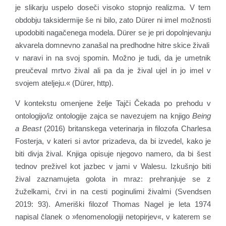
je slikarju uspelo doseči visoko stopnjo realizma. V tem
obdobju taksidermije še ni bilo, zato Dürer ni imel možnosti
upodobiti nagačenega modela. Dürer se je pri dopolnjevanju
akvarela domnevno zanašal na predhodne hitre skice živali
v naravi in na svoj spomin. Možno je tudi, da je umetnik
preučeval mrtvo žival ali pa da je žival ujel in jo imel v
svojem ateljeju.« (Dürer, http).
V kontekstu omenjene želje Tajči Čekada po prehodu v
ontologijo/iz ontologije zajca se navezujem na knjigo
Being
a Beast
(2016) britanskega veterinarja in filozofa Charlesa
Fosterja, v kateri si avtor prizadeva, da bi izvedel, kako je
biti divja žival. Knjiga opisuje njegovo namero, da bi šest
tednov preživel kot jazbec v jami v Walesu. Izkušnjo biti
žival zaznamujeta golota in mraz: prehranjuje se z
žuželkami, črvi in na cesti poginulimi živalmi (Svendsen
2019: 93). Ameriški filozof Thomas Nagel je leta 1974
napisal članek o »fenomenologiji netopirjev«, v katerem se