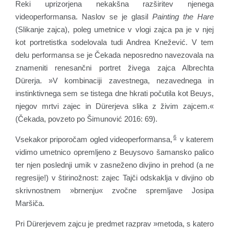
Reki uprizorjena nekakšna razširitev njenega
videoperformansa. Naslov se je glasil
Painting the Hare
(Slikanje zajca), poleg umetnice v vlogi zajca pa je v njej
kot portretistka sodelovala tudi Andrea Knežević. V tem
delu performansa se je Čekada neposredno navezovala na
znameniti renesančni portret živega zajca Albrechta
Dürerja. »V kombinaciji zavestnega, nezavednega in
instinktivnega sem se tistega dne hkrati počutila kot Beuys,
njegov mrtvi zajec in Dürerjeva slika z živim zajcem.«
(Čekada, povzeto po Šimunović 2016: 69).
6
Vsekakor priporočam ogled videoperformansa,
v katerem
vidimo umetnico opremljeno z Beuysovo šamansko palico
ter njen poslednji umik v zasneženo divjino in prehod (a ne
regresije!) v štirinožnost: zajec Tajči odskaklja v divjino ob
skrivnostnem »brnenju« zvočne spremljave Josipa
Maršiča.
Pri Dürerjevem zajcu je predmet razprav »metoda, s katero