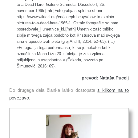
to a Dead Hare, Galerie Schmela, Düsseldorf, 26.
november 1965.[mfn]Fotografija s spletne strani
https://www.wikiart.org/en/joseph-beuys/how-to-explain-
pictures-to-a-dead-hare-1965-1. Ostale fotografije so nam
posredovale_i umetnice_ki.[/mfn] Umetnik zaščitniško
ziblje mrtvega zajca podobno kot Kristusova mati svojega
sina v upodobitvah pietà (glej Antliff, 2014: 62–63). (…)
»Fotografija tega performansa, ki so jo nekateri kritiki
označili za Mona Lizo 20. stoletja, je zelo vplivna,
priljubljena in vseprisotna.« (Čekada, povzeto po
Šimunović, 2016: 69).
prevod: Nataša Pucelj
Do drugega dela članka lahko dostopate
s klikom na to
povezavo
.