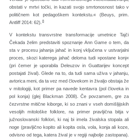
obstati v mrtvi točki, in kazati svojo smrtonosnost tako v
političnem kot pedagoškem kontekstu.« (Beuys, prim.
8
Antliff 2014: 62).
V kontekstu transvrstne transformacije umetnice Tajči
Čekada želim predstaviti spoznanje Ann Game o tem, da
sta v procesu jahanja jahač in konj vključena v ustvarjalni
proces, skozi katerega jahač deloma tudi »postane konj«
(pri čemer je uporabila Deleuzov in Guattarijev koncept
postajati žival). Glede na to, da tudi sama uživa v jahanju,
avtorica meni, da ta vez med človekom in živaljo obstaja že
v mitologiji, kot primer pa navede kentavra (pol človeka in
pol konja) (glej Blackman 2008). Če povzamem, gre za
čezvrstne mitične kiborge, ki so znani v vseh domišljijskih
vesoljih mitološke folklore, na primer pravljična bitja v
južnoslovanski folklori, ki naj bi imela živalska stopala ali
noge (pravljično kopito ali kopita osla, vola, konja ali koze,
odvisno od tega, katera žival je v regiji najbolje zastopana).