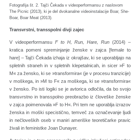
Fotografija št. 2. Tajči Čekada v videoperformansu z naslovom
The Picnic (2013), ki je del dvokanalne videoinstalacije Boar, She-
Boar, Boar Meat (2013).
Transvrstni, transspolni divji zajec
V videoperformansu
F to H, Run, Hare, Run
(2014) –
kratica pomeni spreminjanje ženske v zajca [female to
hare] – Tajči Čekada izhaja iz okrajšav, ki se uporabljajo na
spletnih straneh in v spletnih klepetalnicah, in sicer »F to
M« za žensko, ki se »transformira« (je v procesu tranzicije)
v moškega, in »M to F« za moškega, ki se »transformira«
v žensko. Po isti logiki se je avtorica odločila, da bo svojo
transvrstno in transspolno preobrazbo iz človeške ženske
v zajca poimenovala »F to H«. Pri tem ne uporablja izrazov
ženska in moški specistično, temveč za označevanje ljudi
in nečloveških oseb v maniri ameriške teoretičarke pravic
živali in feministke Joan Dunayer.