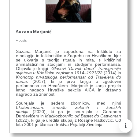
Suzana Marjanić
+ posts
Suzana Marjanić je zaposlena na Inštitutu za
etnologijo in folkloristiko v Zagrebu na Hrvaškem, kjer
se ukvarja s teorijo rituala in mita, s kritičnimi
animalističnimi študijami in študijami performansa.
Objavila je knjigi
Glasovi “Davnih dana”: transgresije
svjetova u Krležinim zapisima 1914–1921/22
(2014) in
Kronotop hrvatskoga performansa: od Travelera do
danas
(2017), ki je prva knjiga o zgodovini
perfomansa na Hrvaškem. Marjanić je zanjo prejela
letno nagado Hrvaške sekcije AICA in državno
nagrado za znanost.
Sourejala je sedem zbornikov, med njimi
Ekofeminizam: između zelenih i ženskih
studija
(2020), ki ga je sourejala z Goranom
Đurđevićem in
Mačkozbornik: od Bastet do Catwoman
(2022), ki ga je uredila skupaj z Rosane Ratkovčić. Od
leta 2001 je članica društva Prijatelji Životinja.