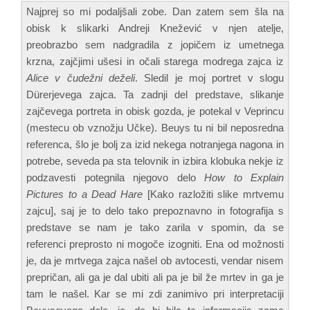
Najprej so mi podaljšali zobe. Dan zatem sem šla na
obisk k slikarki Andreji Knežević v njen atelje,
preobrazbo sem nadgradila z jopičem iz umetnega
krzna, zajčjimi ušesi in očali starega modrega zajca iz
Alice v čudežni deželi
. Sledil je moj portret v slogu
Dürerjevega zajca. Ta zadnji del predstave, slikanje
zajčevega portreta in obisk gozda, je potekal v Veprincu
(mestecu ob vznožju Učke). Beuys tu ni bil neposredna
referenca, šlo je bolj za izid nekega notranjega nagona in
potrebe, seveda pa sta telovnik in izbira klobuka nekje iz
podzavesti potegnila njegovo delo
How to Explain
Pictures to a Dead Hare
[Kako razložiti slike mrtvemu
zajcu], saj je to delo tako prepoznavno in fotografija s
predstave se nam je tako zarila v spomin, da se
referenci preprosto ni mogoče izogniti. Ena od možnosti
je, da je mrtvega zajca našel ob avtocesti, vendar nisem
prepričan, ali ga je dal ubiti ali pa je bil že mrtev in ga je
tam le našel. Kar se mi zdi zanimivo pri interpretaciji