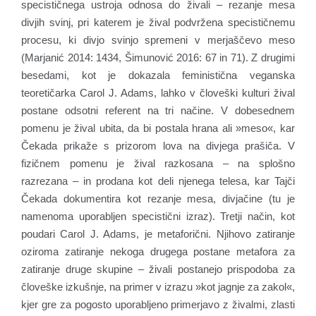
specističnega ustroja odnosa do živali – rezanje mesa
divjih svinj, pri katerem je žival podvržena specističnemu
procesu, ki divjo svinjo spremeni v merjaščevo meso
(Marjanić 2014: 1434, Šimunović 2016: 67 in 71). Z drugimi
besedami, kot je dokazala feministična veganska
teoretičarka Carol J. Adams, lahko v človeški kulturi žival
postane odsotni referent na tri načine. V dobesednem
pomenu je žival ubita, da bi postala hrana ali »meso«, kar
Čekada prikaže s prizorom lova na divjega prašiča. V
fizičnem pomenu je žival razkosana – na splošno
razrezana – in prodana kot deli njenega telesa, kar Tajči
Čekada dokumentira kot rezanje mesa, divjačine (tu je
namenoma uporabljen specistični izraz). Tretji način, kot
poudari Carol J. Adams, je metaforični. Njihovo zatiranje
oziroma zatiranje nekoga drugega postane metafora za
zatiranje druge skupine – živali postanejo prispodoba za
človeške izkušnje, na primer v izrazu »kot jagnje za zakol«,
kjer gre za pogosto uporabljeno primerjavo z živalmi, zlasti