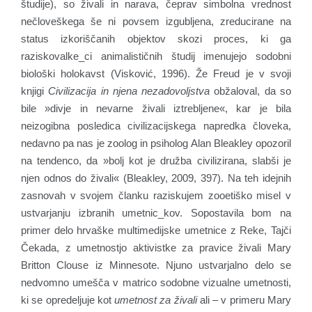
študije), so živali in narava, čeprav simbolna vrednost
nečloveškega še ni povsem izgubljena, zreducirane na
status izkoriščanih objektov skozi proces, ki ga
raziskovalke_ci animalističnih študij imenujejo sodobni
biološki holokavst (Visković, 1996). Že Freud je v svoji
knjigi
Civilizacija in njena nezadovoljstva
obžaloval, da so
bile »divje in nevarne živali iztrebljene«, kar je bila
neizogibna posledica civilizacijskega napredka človeka,
nedavno pa nas je zoolog in psiholog Alan Bleakley opozoril
na tendenco, da »bolj kot je družba civilizirana, slabši je
njen odnos do živali« (Bleakley, 2009, 397). Na teh idejnih
zasnovah v svojem članku raziskujem zooetiško misel v
ustvarjanju izbranih umetnic_kov. Sopostavila bom na
primer delo hrvaške multimedijske umetnice z Reke, Tajči
Čekada, z umetnostjo aktivistke za pravice živali Mary
Britton Clouse iz Minnesote. Njuno ustvarjalno delo se
nedvomno umešča v matrico sodobne vizualne umetnosti,
ki se opredeljuje kot
umetnost za živali
ali – v primeru Mary