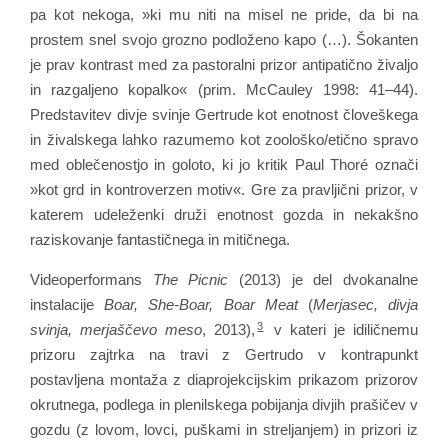
pa kot nekoga, »ki mu niti na misel ne pride, da bi na
prostem snel svojo grozno podloženo kapo (…). Šokanten
je prav kontrast med za pastoralni prizor antipatično živaljo
in razgaljeno kopalko« (prim. McCauley 1998: 41–44).
Predstavitev divje svinje Gertrude kot enotnost človeškega
in živalskega lahko razumemo kot zoološko/etično spravo
med oblečenostjo in goloto, ki jo kritik Paul Thoré označi
»kot grd in kontroverzen motiv«. Gre za pravljični prizor, v
katerem udeleženki druži enotnost gozda in nekakšno
raziskovanje fantastičnega in mitičnega.
Videoperformans
The Picnic
(2013) je del dvokanalne
instalacije
Boar, She-Boar, Boar Meat
(
Merjasec, divja
3
svinja, merjaščevo meso
, 2013),
v kateri je idiličnemu
prizoru zajtrka na travi z Gertrudo v kontrapunkt
postavljena montaža z diaprojekcijskim prikazom prizorov
okrutnega, podlega in plenilskega pobijanja divjih prašičev v
gozdu (z lovom, lovci, puškami in streljanjem) in prizori iz