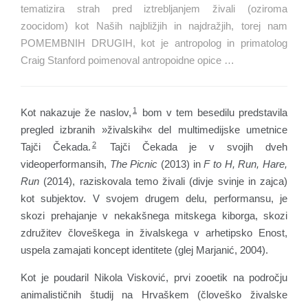
tematizira strah pred iztrebljanjem živali (oziroma
zoocidom) kot Naših najbližjih in najdražjih, torej nam
POMEMBNIH DRUGIH, kot je antropolog in primatolog
Craig Stanford poimenoval antropoidne opice …
1
Kot nakazuje že naslov,
bom v tem besedilu predstavila
pregled izbranih »živalskih« del multimedijske umetnice
2
Tajči Čekada.
Tajči Čekada je v svojih dveh
videoperformansih,
The Picnic
(2013) in
F to H, Run, Hare,
Run
(2014), raziskovala temo živali (divje svinje in zajca)
kot subjektov. V svojem drugem delu, performansu, je
skozi prehajanje v nekakšnega mitskega kiborga, skozi
združitev človeškega in živalskega v arhetipsko Enost,
uspela zamajati koncept identitete (glej Marjanić, 2004).
Kot je poudaril Nikola Visković, prvi zooetik na področju
animalističnih študij na Hrvaškem (človeško živalske