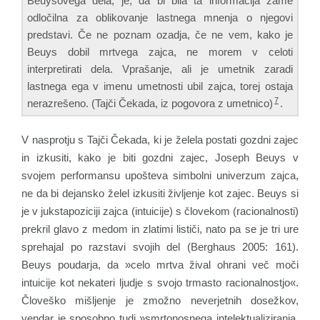
Beuysovega dela, je, da bi bila ta informacija zame
odločilna za oblikovanje lastnega mnenja o njegovi
predstavi. Če ne poznam ozadja, če ne vem, kako je
Beuys dobil mrtvega zajca, ne morem v celoti
interpretirati dela. Vprašanje, ali je umetnik zaradi
lastnega ega v imenu umetnosti ubil zajca, torej ostaja
7
nerazrešeno. (Tajči Čekada, iz pogovora z umetnico)
.
V nasprotju s Tajči Čekada, ki je želela postati gozdni zajec
in izkusiti, kako je biti gozdni zajec, Joseph Beuys v
svojem performansu upošteva simbolni univerzum zajca,
ne da bi dejansko želel izkusiti življenje kot zajec. Beuys si
je v jukstapoziciji zajca (intuicije) s človekom (racionalnosti)
prekril glavo z medom in zlatimi lističi, nato pa se je tri ure
sprehajal po razstavi svojih del (Berghaus 2005: 161).
Beuys poudarja, da »celo mrtva žival ohrani več moči
intuicije kot nekateri ljudje s svojo trmasto racionalnostjo«.
Človeško mišljenje je zmožno neverjetnih dosežkov,
vendar je sposobno tudi »smrtonosnega intelektualiziranja,