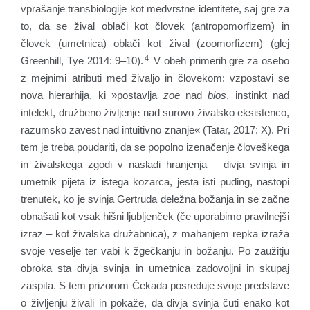
vprašanje transbiologije kot medvrstne identitete, saj gre za
to, da se žival oblači kot človek (antropomorfizem) in
človek (umetnica) oblači kot žival (zoomorfizem) (glej
4
Greenhill, Tye 2014: 9–10).
V obeh primerih gre za osebo
z mejnimi atributi med živaljo in človekom: vzpostavi se
nova hierarhija, ki »postavlja
zoe
nad
bios
, instinkt nad
intelekt, družbeno življenje nad surovo živalsko eksistenco,
razumsko zavest nad intuitivno znanje« (Tatar, 2017: X). Pri
tem je treba poudariti, da se popolno izenačenje človeškega
in živalskega zgodi v nasladi hranjenja – divja svinja in
umetnik pijeta iz istega kozarca, jesta isti puding, nastopi
trenutek, ko je svinja Gertruda deležna božanja in se začne
obnašati kot vsak hišni ljubljenček (če uporabimo pravilnejši
izraz – kot živalska družabnica), z mahanjem repka izraža
svoje veselje ter vabi k žgečkanju in božanju. Po zaužitju
obroka sta divja svinja in umetnica zadovoljni in skupaj
zaspita. S tem prizorom Čekada posreduje svoje predstave
o življenju živali in pokaže, da divja svinja čuti enako kot