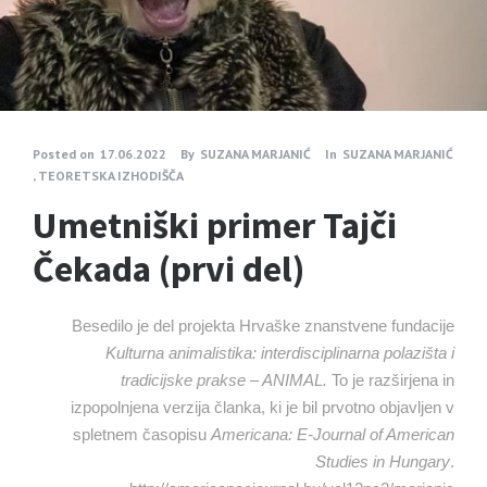
Posted on
17.06.2022
By
SUZANA MARJANIĆ
In
SUZANA MARJANIĆ
,
TEORETSKA IZHODIŠČA
Umetniški primer Tajči
Čekada (prvi del)
Besedilo je del projekta Hrvaške znanstvene fundacije
Kulturna animalistika: interdisciplinarna polazišta i
tradicijske prakse – ANIMAL.
To je razširjena in
izpopolnjena verzija članka, ki je bil prvotno objavljen v
spletnem časopisu
Americana: E-Journal of American
Studies in Hungary
.