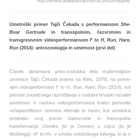
http://americanaejournal.hu/vol13no2/marjanic
Umetniški primer Tajči Čekada s performansom
She-
Boar Gertrude
in transspolnim, čezvrstnim in
transgresivnim videoperformansom
F to H, Run, Hare,
Run
(2014): antrozoologija in umetnost (prvi del)
Članek obravnava antro-zoološka dela multimedijske
umetnice Tajči Čekada (rojena na Reki, 1979), na primer
njen videoperformans
F to H, Run, Hare, Run
(2014), kot
primere zooetičnega razmišljanja v sodobni hrvaški vizualni
umetnosti. V naslovu videoperformansa kratici pomenita
»shapeshifters« oziroma »female to hare«, kot umetnica
predstavi svoj primer transvrstne in transspolne
transformacije človeka (to je ženske) v zajca (to je
Moškega): »F to H«, v smislu
mitološkega kibor
g
a
, ki je v