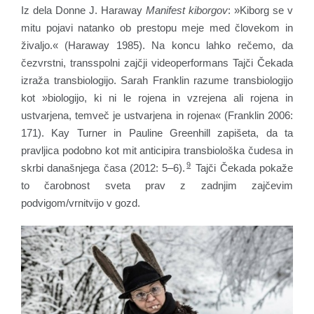
Iz dela Donne J. Haraway
Manifest kiborgov
: »Kiborg se v
mitu pojavi natanko ob prestopu meje med človekom in
živaljo.« (Haraway 1985). Na koncu lahko rečemo, da
čezvrstni, transspolni zajčji videoperformans Tajči Čekada
izraža transbiologijo. Sarah Franklin razume transbiologijo
kot »biologijo, ki ni le rojena in vzrejena ali rojena in
ustvarjena, temveč je ustvarjena in rojena« (Franklin 2006:
171). Kay Turner in Pauline Greenhill zapišeta, da ta
pravljica podobno kot mit anticipira transbiološka čudesa in
9
skrbi današnjega časa (2012: 5–6).
Tajči Čekada pokaže
to čarobnost sveta prav z zadnjim zajčevim
podvigom/vrnitvijo v gozd.