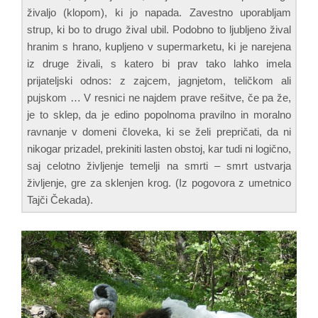
živaljo (klopom), ki jo napada. Zavestno uporabljam
strup, ki bo to drugo žival ubil. Podobno to ljubljeno žival
hranim s hrano, kupljeno v supermarketu, ki je narejena
iz druge živali, s katero bi prav tako lahko imela
prijateljski odnos: z zajcem, jagnjetom, teličkom ali
pujskom … V resnici ne najdem prave rešitve, če pa že,
je to sklep, da je edino popolnoma pravilno in moralno
ravnanje v domeni človeka, ki se želi prepričati, da ni
nikogar prizadel, prekiniti lasten obstoj, kar tudi ni logično,
saj celotno življenje temelji na smrti – smrt ustvarja
življenje, gre za sklenjen krog. (Iz pogovora z umetnico
Tajči Čekada).