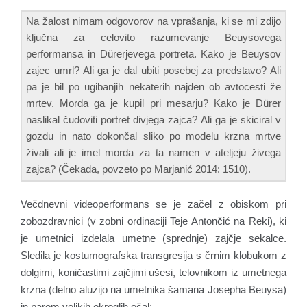
Na žalost nimam odgovorov na vprašanja, ki se mi zdijo
ključna za celovito razumevanje Beuysovega
performansa in Dürerjevega portreta. Kako je Beuysov
zajec umrl? Ali ga je dal ubiti posebej za predstavo? Ali
pa je bil po ugibanjih nekaterih najden ob avtocesti že
mrtev. Morda ga je kupil pri mesarju? Kako je Dürer
naslikal čudoviti portret divjega zajca? Ali ga je skiciral v
gozdu in nato dokončal sliko po modelu krzna mrtve
živali ali je imel morda za ta namen v ateljeju živega
zajca? (Čekada, povzeto po Marjanić 2014: 1510).
Večdnevni videoperformans se je začel z obiskom pri
zobozdravnici (v zobni ordinaciji Teje Antončić na Reki), ki
je umetnici izdelala umetne (sprednje) zajčje sekalce.
Sledila je kostumografska transgresija s črnim klobukom z
dolgimi, koničastimi zajčjimi ušesi, telovnikom iz umetnega
krzna (delno aluzijo na umetnika šamana Josepha Beuysa)
in parom velikih okroglih očal: