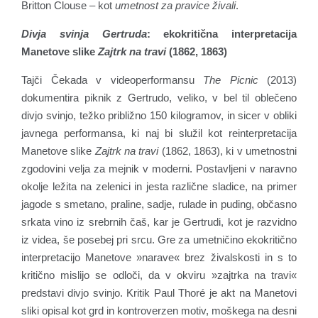
Britton Clouse – kot
umetnost za pravice živali
.
Divja svinja Gertruda
: ekokritična interpretacija
Manetove slike
Zajtrk na travi
(1862, 1863)
Tajči Čekada v videoperformansu
The Picnic
(2013)
dokumentira piknik z Gertrudo, veliko, v bel til oblečeno
divjo svinjo, težko približno 150 kilogramov, in sicer v obliki
javnega performansa, ki naj bi služil kot reinterpretacija
Manetove slike
Zajtrk na travi
(1862, 1863), ki v umetnostni
zgodovini velja za mejnik v moderni. Postavljeni v naravno
okolje ležita na zelenici in jesta različne sladice, na primer
jagode s smetano, praline, sadje, rulade in puding, občasno
srkata vino iz srebrnih čaš, kar je Gertrudi, kot je razvidno
iz videa, še posebej pri srcu. Gre za umetničino ekokritično
interpretacijo Manetove »narave« brez živalskosti in s to
kritično mislijo se odloči, da v okviru »zajtrka na travi«
predstavi divjo svinjo. Kritik Paul Thoré je akt na Manetovi
sliki opisal kot grd in kontroverzen motiv, moškega na desni