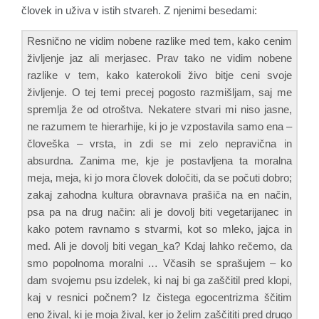
človek in uživa v istih stvareh. Z njenimi besedami:
Resnično ne vidim nobene razlike med tem, kako cenim
življenje jaz ali merjasec. Prav tako ne vidim nobene
razlike v tem, kako katerokoli živo bitje ceni svoje
življenje. O tej temi precej pogosto razmišljam, saj me
spremlja že od otroštva. Nekatere stvari mi niso jasne,
ne razumem te hierarhije, ki jo je vzpostavila samo ena –
človeška – vrsta, in zdi se mi zelo nepravična in
absurdna. Zanima me, kje je postavljena ta moralna
meja, meja, ki jo mora človek določiti, da se počuti dobro;
zakaj zahodna kultura obravnava prašiča na en način,
psa pa na drug način: ali je dovolj biti vegetarijanec in
kako potem ravnamo s stvarmi, kot so mleko, jajca in
med. Ali je dovolj biti vegan_ka? Kdaj lahko rečemo, da
smo popolnoma moralni … Včasih se sprašujem – ko
dam svojemu psu izdelek, ki naj bi ga zaščitil pred klopi,
kaj v resnici počnem? Iz čistega egocentrizma ščitim
eno žival, ki je moja žival, ker jo želim zaščititi pred drugo