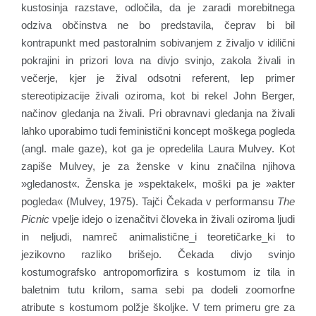
kustosinja razstave, odločila, da je zaradi morebitnega
odziva občinstva ne bo predstavila, čeprav bi bil
kontrapunkt med pastoralnim sobivanjem z živaljo v idilični
pokrajini in prizori lova na divjo svinjo, zakola živali in
večerje, kjer je žival odsotni referent, lep primer
stereotipizacije živali oziroma, kot bi rekel John Berger,
načinov gledanja na živali. Pri obravnavi gledanja na živali
lahko uporabimo tudi feministični koncept moškega pogleda
(angl. male gaze), kot ga je opredelila Laura Mulvey. Kot
zapiše Mulvey, je za ženske v kinu značilna njihova
»gledanost«. Ženska je »spektakel«, moški pa je »akter
pogleda« (Mulvey, 1975). Tajči Čekada v performansu
The
Picnic
vpelje idejo o izenačitvi človeka in živali oziroma ljudi
in neljudi, namreč animalistične_i teoretičarke_ki to
jezikovno razliko brišejo. Čekada divjo svinjo
kostumografsko antropomorfizira s kostumom iz tila in
baletnim tutu krilom, sama sebi pa dodeli zoomorfne
atribute s kostumom polžje školjke. V tem primeru gre za