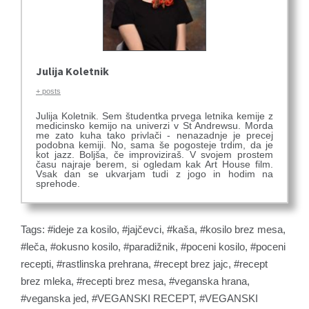
Julija Koletnik
+ posts
Julija Koletnik. Sem študentka prvega letnika kemije z
medicinsko kemijo na univerzi v St Andrewsu. Morda
me zato kuha tako privlači - nenazadnje je precej
podobna kemiji. No, sama še pogosteje trdim, da je
kot jazz. Boljša, če improviziraš. V svojem prostem
času najraje berem, si ogledam kak Art House film.
Vsak dan se ukvarjam tudi z jogo in hodim na
sprehode.
Tags:
ideje za kosilo
,
jajčevci
,
kaša
,
kosilo brez mesa
,
leča
,
okusno kosilo
,
paradižnik
,
poceni kosilo
,
poceni
recepti
,
rastlinska prehrana
,
recept brez jajc
,
recept
brez mleka
,
recepti brez mesa
,
veganska hrana
,
veganska jed
,
VEGANSKI RECEPT
,
VEGANSKI