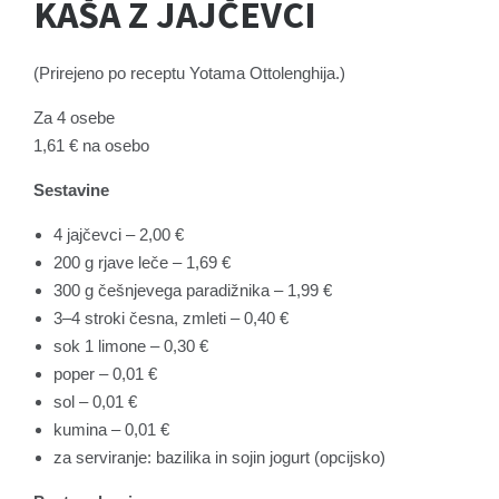
KAŠA Z JAJČEVCI
(Prirejeno po receptu Yotama Ottolenghija.)
Za 4 osebe
1,61 € na osebo
Sestavine
4 jajčevci – 2,00 €
200 g rjave leče – 1,69 €
300 g češnjevega paradižnika – 1,99 €
3–4 stroki česna, zmleti – 0,40 €
sok 1 limone – 0,30 €
poper – 0,01 €
sol – 0,01 €
kumina – 0,01 €
za serviranje: bazilika in sojin jogurt (opcijsko)