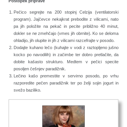
Postopek priprave
Pečico segrejte na 200 stopinj Celzija (ventilatorski
program). Jajčevce nekajkrat prebodite z vilicami, nato
pa jih položite na pekač in pecite približno 40 minut,
dokler se ne zmehčajo (vmes jih obrnite). Ko se deloma
ohladijo, jih olupite in jih z vilicami razcefrajte v posodo.
Dodajte kuhano lečo (kuhajte v vodi z raztopljeno jušno
kocko po navodilih) in začimbe ter dobro pretlačite, da
dobite kašasto strukturo. Medtem v pečici specite
posoljen češnjev paradižnik.
Lečino kašo premestite v servirno posodo, po vrhu
razporedite pečen paradižnik ter po želji sojin jogurt in
svežo baziliko.