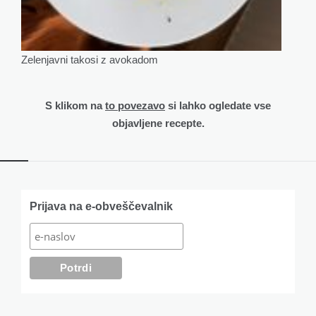
Zelenjavni takosi z avokadom
S klikom na
to povezavo
si lahko ogledate vse
objavljene recepte.
Widgets
Prijava na e-obveščevalnik