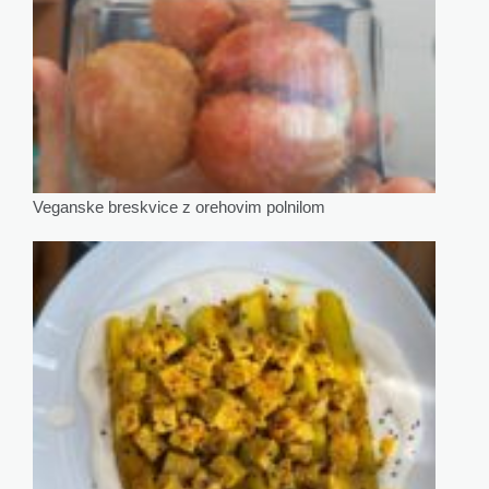
Veganske breskvice z orehovim polnilom