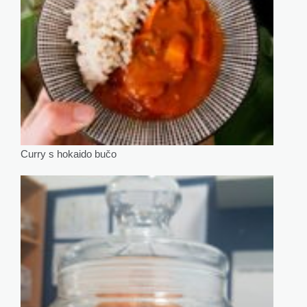
Curry s hokaido bučo