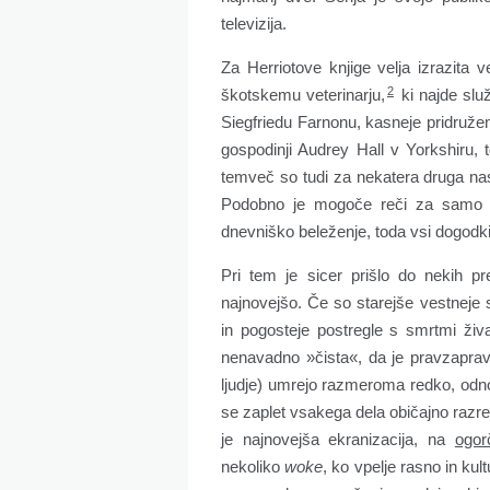
televizija.
Za Herriotove knjige velja izrazita 
2
škotskemu veterinarju,
ki najde služ
Siegfriedu Farnonu, kasneje pridruže
gospodinji Audrey Hall v Yorkshiru, t
temveč so tudi za nekatera druga nas
Podobno je mogoče reči za samo ve
dnevniško beleženje, toda vsi dogodki 
Pri tem je sicer prišlo do nekih pr
najnovejšo. Če so starejše vestneje s
in pogosteje postregle s smrtmi živa
nenavadno »čista«, da je pravzaprav o
ljudje) umrejo razmeroma redko, odn
se zaplet vsakega dela običajno razre
je najnovejša ekranizacija, na
ogor
nekoliko
woke
, ko vpelje rasno in ku