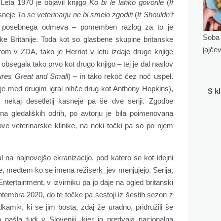
 Leta 1970 je objavil knjigo
Ko bi le lahko govorile
(
If
asneje
To se veterinarju ne bi smelo zgoditi
(
It Shouldn’t
gli posebnega odmeva – pomemben razlog za to je
Soba 
ke Britanije. Toda kot so glasbene skupine britanske
jajče
rom v ZDA, tako je Herriot v letu izdaje druge knjige
je obsegala tako prvo kot drugo knjigo – tej je dal naslov
tures Great and Small
) – in tako rekoč čez noč uspel.
 je med drugim igral nihče drug kot Anthony Hopkins),
S k
 nekaj desetletij kasneje pa še dve seriji. Zgodbe
a gledaliških odrih, po avtorju je bila poimenovana
egove veterinarske klinike, na neki točki pa so po njem
na najnovejšo ekranizacijo, pod katero se kot idejni
e, medtem ko se imena režiserk_jev menjujejo. Serija,
Entertainment, v izvirniku pa jo daje na ogled britanski
ptembra 2020, do te točke pa sestoji iz šestih sezon z
lkami«, ki se jim bosta, zdaj že uradno, pridružili še
 našla tudi v Sloveniji, kjer jo predvaja nacionalna