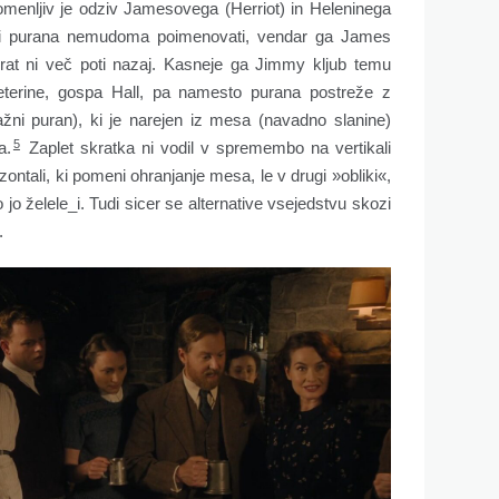
omenljiv je odziv Jamesovega (Herriot) in Heleninega
eli purana nemudoma poimenovati, vendar ga James
krat ni več poti nazaj. Kasneje ga Jimmy kljub temu
eterine, gospa Hall, pa namesto purana postreže z
ažni puran), ki je narejen iz mesa (navadno slanine)
5
a.
Zaplet skratka ni vodil v spremembo na vertikali
ontali, ki pomeni ohranjanje mesa, le v drugi »obliki«,
 jo želele_i. Tudi sicer se alternative vsejedstvu skozi
.