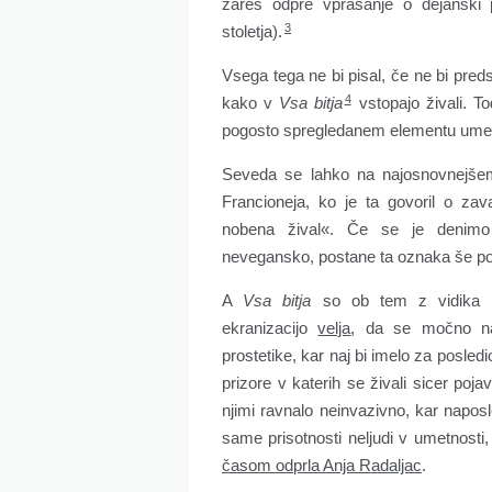
zares odpre vprašanje o dejanski p
3
stoletja).
Vsega tega ne bi pisal, če ne bi pred
4
kako v
Vsa bitja
vstopajo živali. To
pogosto spregledanem elementu ume
Seveda se lahko na najosnovnejše
Francioneja, ko je ta govoril o za
nobena žival«. Če se je denimo
nevegansko, postane ta oznaka še po
A
Vsa bitja
so ob tem z vidika pri
ekranizacijo
velja
, da se močno nas
prostetike, kar naj bi imelo za posled
prizore v katerih se živali sicer pojav
njimi ravnalo neinvazivno, kar napos
same prisotnosti neljudi v umetnosti
časom odprla Anja Radaljac
.