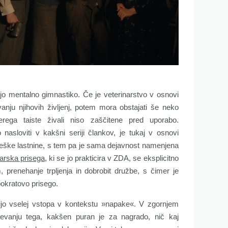
jo mentalno gimnastiko. Če je veterinarstvo v osnovi
vanju njihovih življenj, potem mora obstajati še neko
rega taiste živali niso zaščitene pred uporabo.
 nasloviti v kakšni seriji člankov, je tukaj v osnovi
oveške lastnine, s tem pa je sama dejavnost namenjena
narska prisega
, ki se jo prakticira v ZDA, se eksplicitno
 prenehanje trpljenja in dobrobit družbe, s čimer je
okratovo prisego.
ijo vselej vstopa v kontekstu »napake«. V zgornjem
evanju tega, kakšen puran je za nagrado, nič kaj