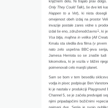
knjižnem delu. Ni trajalo prav dolgo.
Only They Could Talk
), še dve leti k
Happen to a Vet
), ki nista dose
omejenost obeh izdaj na prostor Veli
invazije postale zares vidne s prodo
1
izdal še eno, združenodržavno
, ki 
Vsa bitja, majhna in velika
(
All Crea
Kmalu sta sledila dva filma (v prvem
nato zelo uspešna BBC-jeva serija,
Jamesa Herriota so se znašle tudi n
lokomotiva, ki je vozila v bližini nj
poimenovali celo manjši planet.
Sam se bom v tem besedilu skliceval 
vodja in pisec podpisuje Ben Vanston
ki je nastala v produkciji Playground 
Channel 5, se je začela predvajati se
njimi pripadajočimi božičnimi »specia
najmanj dve. Serija je svojo publiko