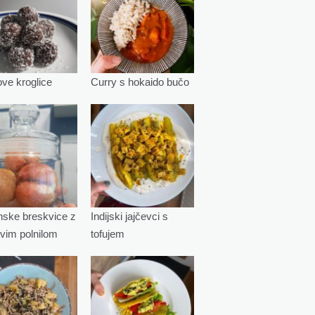
e kroglice
Curry s hokaido bučo
ske breskvice z
Indijski jajčevci s
vim polnilom
tofujem