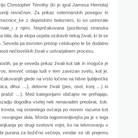
ijo Christopher Timothy (ki je igral Jamesa Herriota)
seriji resnično«. Za prikaz veterinarskih posegov in
sameznice_ke z dejanskimi boleznimi, ki so ustrezale
nale_i z njimi. Nepričakovana (pozitivna) stranska
bila, da je ekipa uspela ozdraviti nekaj živali, ki bi se
o. Seveda pa tovrsten pristop celokupno le še dodatno
nosti nečloveških živali v ustvarjalnem procesu.
stih, pa je seveda prikaz živali kot tak in mogoče je
irov, temveč ostaja tudi v tem zavezan svetu, kot je.
o pričakovanjih glede na vrsto ločene na hišne ljubljenčke
bica, dihur …), delovne živali (pes, osel, konj …) in
 prašič …). Med kategorijami običajno ne prehajajo,
 ozadju dogodka vselej nek nenavaden preobrat, šok.
ča kmeta, naj ostarelega ovčarja po novem razume kot
ti »svojega« dela. Morda najpomenljivejša pa je s tega
anjkanja po drugi svetovni vojni, ko na tekmovanju v
bi purana za božično večerjo, vendar se ob prejemu