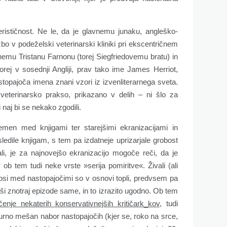
verističnost. Ne le, da je glavnemu junaku, angleško-
bo v podeželski veterinarski kliniki pri ekscentričnem
nemu Tristanu Farnonu (torej Siegfriedovemu bratu) in
orej v sosednji Angliji, prav tako ime James Herriot,
topajoča imena znani vzori iz izvenliterarnega sveta.
terinarsko prakso, prikazano v delih – ni šlo za
naj bi se nekako zgodili.
emen med knjigami ter starejšimi ekranizacijami in
ledile knjigam, s tem pa izdatneje uprizarjale grobost
li, je za najnovejšo ekranizacijo mogoče reči, da je
b tem tudi neke vrste »serija pomiritve«. Živali (ali
osi med nastopajočimi so v osnovi topli, predvsem pa
ši znotraj epizode same, in to izrazito ugodno. Ob tem
čenje nekaterih konservativnejših kritičark_kov
, tudi
lturno mešan nabor nastopajočih (kjer se, roko na srce,