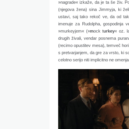
»nagrade« izkaže, da je ta še živ. P
(njegova žena) sina Jimmyja, ki ž
ustavi, saj tako rekoč ve, da od ta
imenuje za Rudolpha, gospodinja v
»murkeyjem« (»
m
ock t
urkey
« oz. l
drugih živali, vendar posnema puran
(recimo opustitev mesa), temveč horiz
s pretvarjanjem, da gre za vrsto, ki so
celotno serijo niti implicitno ne omenja