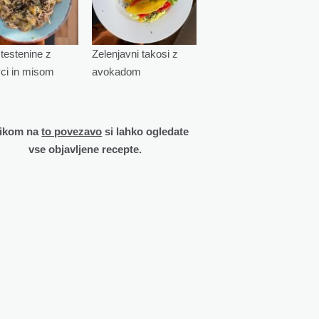
testenine z
Zelenjavni takosi z
vci in misom
avokadom
likom na
to povezavo
si lahko ogledate
vse objavljene recepte.