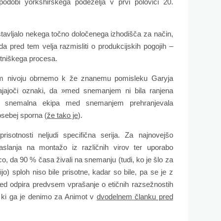
odobi yorkshirskega podeželja v prvi polovici 20.
stavljalo nekega točno določenega izhodišča za način,
da pred tem velja razmisliti o produkcijskih pogojih –
tniškega procesa.
m nivoju obrnemo k že znanemu pomisleku Garyja
vajajoči oznaki, da »med snemanjem ni bila ranjena
 snemalna ekipa med snemanjem prehranjevala
sebej sporna (
že tako je
).
sotnosti neljudi specifična serija. Za najnovejšo
lanja na montažo iz različnih virov ter uporabo
ico, da 90 % časa živali na snemanju (tudi, ko je šlo za
ijo) sploh niso bile prisotne, kadar so bile, pa se je z
led odpira predvsem vprašanje o etičnih razsežnostih
, ki ga je denimo za Animot v
dvodelnem članku pred