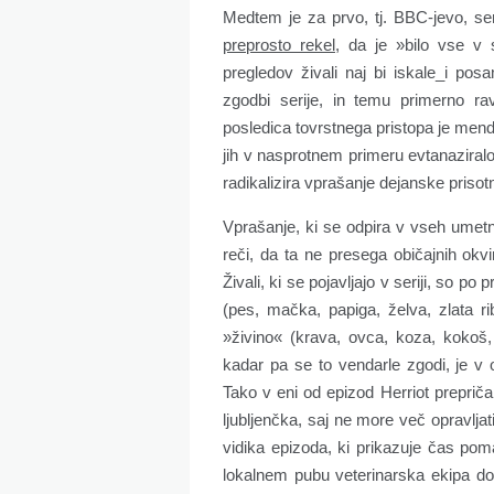
Medtem je za prvo, tj. BBC-jevo, ser
preprosto rekel
, da je »bilo vse v 
pregledov živali naj bi iskale_i po
zgodbi serije, in temu primerno rav
posledica tovrstnega pristopa je menda 
jih v nasprotnem primeru evtanaziral
radikalizira vprašanje dejanske prisot
Vprašanje, ki se odpira v vseh umetno
reči, da ta ne presega običajnih okv
Živali, ki se pojavljajo v seriji, so p
(pes, mačka, papiga, želva, zlata ri
»živino« (krava, ovca, koza, kokoš,
kadar pa se to vendarle zgodi, je v
Tako v eni od epizod Herriot prepri
ljubljenčka, saj ne more več opravlja
vidika epizoda, ki prikazuje čas pom
lokalnem pubu veterinarska ekipa do