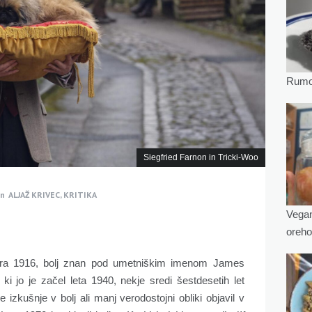
Rumov
Siegfried Farnon in Tricki-Woo
In
ALJAŽ KRIVEC
,
KRITIKA
Vegan
oreho
obra 1916, bolj znan pod umetniškim imenom James
, ki jo je začel leta 1940, nekje sredi šestdesetih let
e izkušnje v bolj ali manj verodostojni obliki objavil v