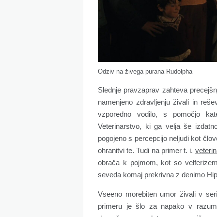
Odziv na živega purana Rudolpha
Slednje pravzaprav zahteva precejšn
namenjeno zdravljenju živali in reše
vzporedno vodilo, s pomočjo kate
Veterinarstvo, ki ga velja še izdatno
pogojeno s percepcijo neljudi kot čl
ohranitvi te. Tudi na primer t. i.
veteri
obrača k pojmom, kot so velferizem,
seveda komaj prekrivna z denimo Hip
Vseeno morebiten umor živali v ser
primeru je šlo za napako v razum